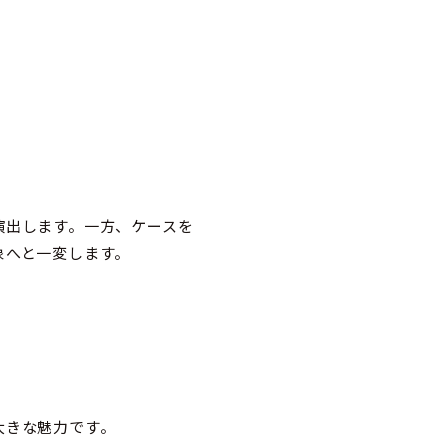
演出します。一方、ケースを
象へと一変します。
大きな魅力です。