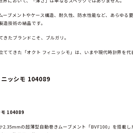
世界において、「薄さ」は単なるスペックではありません。
ムーブメントやケース構造、耐久性、防水性能など、あらゆる
製造技術の結晶です。
てきたブランドこそ、ブルガリ。
立ててきた「オクト フィニッシモ」は、いまや現代時計界を代
ニッシモ 104089
 104089
か2.35mmの超薄型自動巻きムーブメント「BVF100」を搭載