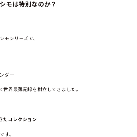
ッシモは特別なのか？
ッシモシリーズで、
ンダー
て世界最薄記録を樹立してきました。
、
きたコレクション
モです。