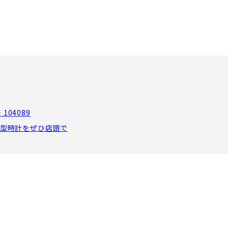
104089
型時計をぜひ店頭で