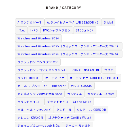
BRAND / CATEGORY
A.ランゲ＆ゾーネ
A.ランゲ＆ゾーネ-A.LANGE&SÖHNE
Bridal
I.T.A.
INFO
IWCシャフハウゼン
STEELY MEN
Watches and Wonders 2024
Watches and Wonders 2025（ウォッチズ・アンド・ワンダーズ 2025）
Watches and Wonders 2026（ウォッチズ・アンド・ワンダーズ 2026）
ヴァシュロン コンスタンタン
ヴァシュロン・コンスタンタン-VACHERON CONSTANTIN
ウブロ
ウブロ-HUBLOT
オーデマ ピゲ
オーデマ ピゲ-AUDEMARS PIGUET
カール F. ブヘラ-Carl F. Bucherer
カシス-CASSIS
カミネスタッフの色々連載2020
カルティエ
カルティエ-Cartier
グランドセイコー
グランドセイコー-Grand Seiko
グルーベル・フォルセイ
クレドール
クレドール-CREDOR
クレヨン-KRAYON
ゴリラウォッチ-Gorilla Watch
ジェイコブ＆コー-Jacob & Co.
ジャガー ルクルト