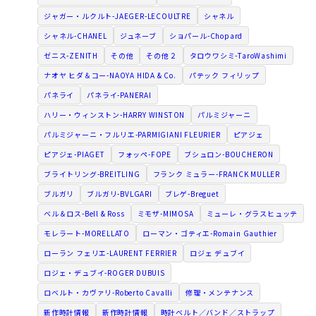
ジャガー・ルクルト-JAEGER-LECOULTRE
シャネル
シャネル-CHANEL
ジュネーブ
ショパール-Chopard
ゼニス-ZENITH
その他
その他２
タロウワシミ-TaroWashimi
ナオヤ ヒダ＆コー-NAOYA HIDA & Co.
パテック フィリップ
パネライ
パネライ-PANERAI
ハリー・ウィンストン-HARRY WINSTON
パルミジャーニ
パルミジャーニ・フルリエ-PARMIGIANI FLEURIER
ピアジェ
ピアジェ-PIAGET
フォッペ-FOPE
ブシュロン-BOUCHERON
ブライトリング-BREITLING
フランク ミュラー-FRANCK MULLER
ブルガリ
ブルガリ-BVLGARI
ブレゲ-Breguet
ベル＆ロス-Bell & Ross
ミモザ-MIMOSA
ミューレ・グラスヒュッテ
モレラート-MORELLATO
ローマン・ゴティエ-Romain Gauthier
ローラン フェリエ-LAURENT FERRIER
ロジェ デュブイ
ロジェ・デュブイ-ROGER DUBUIS
ロベルト・カヴァリ-Roberto Cavalli
修理・メンテナンス
新作時計情報
新作時計情報
時計ベルト／バンド／ストラップ