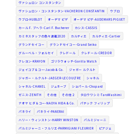
ヴァシュロン コンスタンタン
ヴァシュロン・コンスタンタン-VACHERON CONSTANTIN
ウブロ
ウブロ-HUBLOT
オーデマ ピゲ
オーデマ ピゲ-AUDEMARS PIGUET
カール F. ブヘラ-Carl F. Bucherer
カシス-CASSIS
カミネスタッフの色々連載2020
カルティエ
カルティエ-Cartier
グランドセイコー
グランドセイコー-Grand Seiko
グルーベル・フォルセイ
クレドール
クレドール-CREDOR
クレヨン-KRAYON
ゴリラウォッチ-Gorilla Watch
ジェイコブ＆コー-Jacob & Co.
ジャガー ルクルト
ジャガー・ルクルト-JAEGER-LECOULTRE
シャネル
シャネル-CHANEL
ジュネーブ
ショパール-Chopard
ゼニス-ZENITH
その他
その他２
タロウワシミ-TaroWashimi
ナオヤ ヒダ＆コー-NAOYA HIDA & Co.
パテック フィリップ
パネライ
パネライ-PANERAI
ハリー・ウィンストン-HARRY WINSTON
パルミジャーニ
パルミジャーニ・フルリエ-PARMIGIANI FLEURIER
ピアジェ