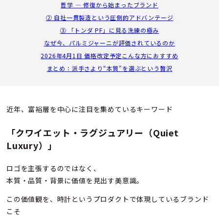
哲学 ― 修復から始まったブランド
② 自社一貫製造という圧倒的アドバンテージ
③ 「トンダ PF」に見る洗練の極み
なぜ今、パルミジャーニが評価されているのか
2026年4月1日 価格改定予定
こんな方におすすめ
まとめ：派手さより“本質”を選ぶという贅沢
近年、富裕層を中心に注目を集めているキーワード
「クワイエット・ラグジュアリー（Quiet
Luxury）」
ロゴを主張するのではなく、
本質・品質・背景に価値を見出す美意識。
この価値観を、時計というプロダクトで体現しているブランド
こそ