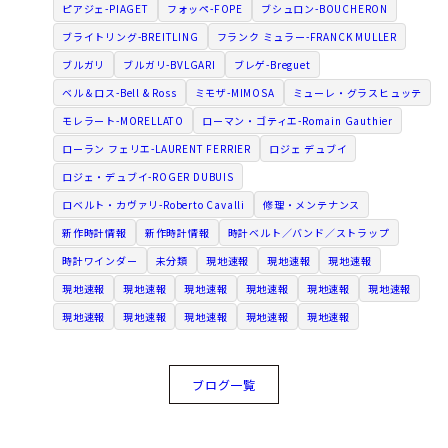
ピアジェ-PIAGET
フォッペ-FOPE
ブシュロン-BOUCHERON
ブライトリング-BREITLING
フランク ミュラー-FRANCK MULLER
ブルガリ
ブルガリ-BVLGARI
ブレゲ-Breguet
ベル＆ロス-Bell & Ross
ミモザ-MIMOSA
ミューレ・グラスヒュッテ
モレラート-MORELLATO
ローマン・ゴティエ-Romain Gauthier
ローラン フェリエ-LAURENT FERRIER
ロジェ デュブイ
ロジェ・デュブイ-ROGER DUBUIS
ロベルト・カヴァリ-Roberto Cavalli
修理・メンテナンス
新作時計情報
新作時計情報
時計ベルト／バンド／ストラップ
時計ワインダー
未分類
現地速報
現地速報
現地速報
現地速報
現地速報
現地速報
現地速報
現地速報
現地速報
現地速報
現地速報
現地速報
現地速報
現地速報
ブログ一覧