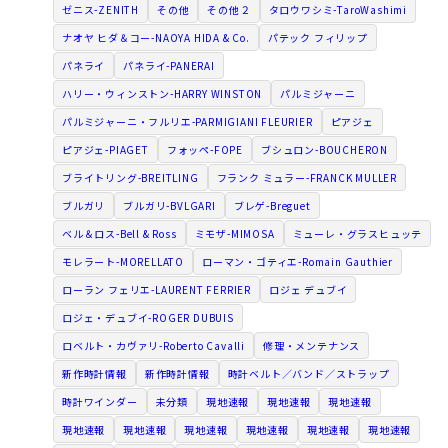
ゼニス-ZENITH
その他
その他２
タロウワシミ-TaroWashimi
ナオヤ ヒダ＆コー-NAOYA HIDA & Co.
パテック フィリップ
パネライ
パネライ-PANERAI
ハリー・ウィンストン-HARRY WINSTON
パルミジャーニ
パルミジャーニ・フルリエ-PARMIGIANI FLEURIER
ピアジェ
ピアジェ-PIAGET
フォッペ-FOPE
ブシュロン-BOUCHERON
ブライトリング-BREITLING
フランク ミュラー-FRANCK MULLER
ブルガリ
ブルガリ-BVLGARI
ブレゲ-Breguet
ベル＆ロス-Bell & Ross
ミモザ-MIMOSA
ミューレ・グラスヒュッテ
モレラート-MORELLATO
ローマン・ゴティエ-Romain Gauthier
ローラン フェリエ-LAURENT FERRIER
ロジェ デュブイ
ロジェ・デュブイ-ROGER DUBUIS
ロベルト・カヴァリ-Roberto Cavalli
修理・メンテナンス
新作時計情報
新作時計情報
時計ベルト／バンド／ストラップ
時計ワインダー
未分類
現地速報
現地速報
現地速報
現地速報
現地速報
現地速報
現地速報
現地速報
現地速報