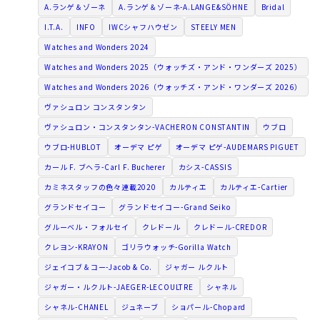
A.ランゲ＆ゾーネ
A.ランゲ＆ゾーネ-A.LANGE&SÖHNE
Bridal
I.T.A.
INFO
IWCシャフハウゼン
STEELY MEN
Watches and Wonders 2024
Watches and Wonders 2025（ウォッチズ・アンド・ワンダーズ 2025）
Watches and Wonders 2026（ウォッチズ・アンド・ワンダーズ 2026）
ヴァシュロン コンスタンタン
ヴァシュロン・コンスタンタン-VACHERON CONSTANTIN
ウブロ
ウブロ-HUBLOT
オーデマ ピゲ
オーデマ ピゲ-AUDEMARS PIGUET
カール F. ブヘラ-Carl F. Bucherer
カシス-CASSIS
カミネスタッフの色々連載2020
カルティエ
カルティエ-Cartier
グランドセイコー
グランドセイコー-Grand Seiko
グルーベル・フォルセイ
クレドール
クレドール-CREDOR
クレヨン-KRAYON
ゴリラウォッチ-Gorilla Watch
ジェイコブ＆コー-Jacob & Co.
ジャガー ルクルト
ジャガー・ルクルト-JAEGER-LECOULTRE
シャネル
シャネル-CHANEL
ジュネーブ
ショパール-Chopard