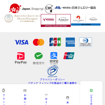
プライバシーポリシー
パテック フィリップ社製品のご購入者様の
情報の取扱いについて
特定商取引法
サイトマップ
ブ
お
LI
N
ラ
問
W
E
Copyright © KAMINE All Rights Reserved.
で
ン
い
E
来
お