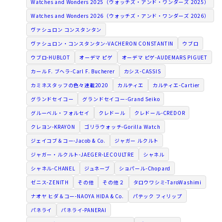
Watches and Wonders 2025（ウォッチズ・アンド・ワンダーズ 2025）
Watches and Wonders 2026（ウォッチズ・アンド・ワンダーズ 2026）
ヴァシュロン コンスタンタン
ヴァシュロン・コンスタンタン-VACHERON CONSTANTIN
ウブロ
ウブロ-HUBLOT
オーデマ ピゲ
オーデマ ピゲ-AUDEMARS PIGUET
カール F. ブヘラ-Carl F. Bucherer
カシス-CASSIS
カミネスタッフの色々連載2020
カルティエ
カルティエ-Cartier
グランドセイコー
グランドセイコー-Grand Seiko
グルーベル・フォルセイ
クレドール
クレドール-CREDOR
クレヨン-KRAYON
ゴリラウォッチ-Gorilla Watch
ジェイコブ＆コー-Jacob & Co.
ジャガー ルクルト
ジャガー・ルクルト-JAEGER-LECOULTRE
シャネル
シャネル-CHANEL
ジュネーブ
ショパール-Chopard
ゼニス-ZENITH
その他
その他２
タロウワシミ-TaroWashimi
ナオヤ ヒダ＆コー-NAOYA HIDA & Co.
パテック フィリップ
パネライ
パネライ-PANERAI