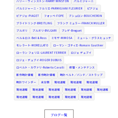
ハリー・ウィンストン-HARRY WINSTON
パルミジャーニ
パルミジャーニ・フルリエ-PARMIGIANI FLEURIER
ピアジェ
ピアジェ-PIAGET
フォッペ-FOPE
ブシュロン-BOUCHERON
ブライトリング-BREITLING
フランク ミュラー-FRANCK MULLER
ブルガリ
ブルガリ-BVLGARI
ブレゲ-Breguet
ベル＆ロス-Bell & Ross
ミモザ-MIMOSA
ミューレ・グラスヒュッテ
モレラート-MORELLATO
ローマン・ゴティエ-Romain Gauthier
ローラン フェリエ-LAURENT FERRIER
ロジェ デュブイ
ロジェ・デュブイ-ROGER DUBUIS
ロベルト・カヴァリ-Roberto Cavalli
修理・メンテナンス
新作時計情報
新作時計情報
時計ベルト／バンド／ストラップ
時計ワインダー
未分類
現地速報
現地速報
現地速報
現地速報
現地速報
現地速報
現地速報
現地速報
現地速報
現地速報
現地速報
現地速報
現地速報
現地速報
ブログ一覧