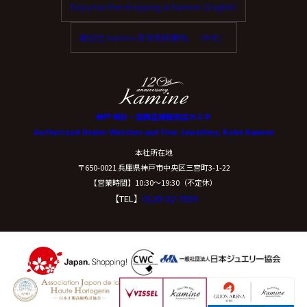
Enjoy tax-free shopping at Kamine. (English)
歡迎在 Kamine 享受免稅購物。（中文）
神戸 時計・宝飾正規販売店カミネ
Authorized Dealer Watches and Fine Jewellery, Kobe Kamine
本社所在地
〒650-0021 兵庫県神戸市中央区三宮町3-1-22
【営業時間】10:30〜19:30（不定休）
【TEL】
0120-02-7039