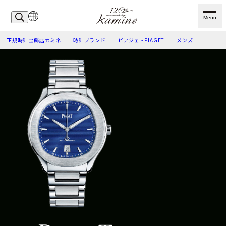
Menu
正規時計宝飾店カミネ
時計ブランド
ピアジェ - PIAGET
メンズ