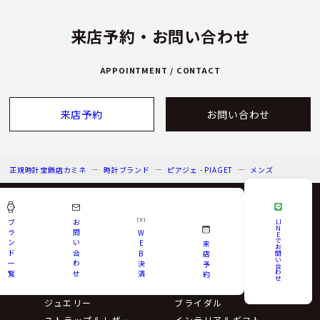
来店予約・お問い合わせ
APPOINTMENT / CONTACT
来店予約
お問い合わせ
正規時計宝飾店カミネ
時計ブランド
ピアジェ - PIAGET
メンズ
ブ
お
LI
N
ラ
問
W
E
コレクション
で
ン
い
E
来
お
ド
合
B
問
店
い
一
わ
決
予
合
わ
覧
せ
済
約
ウォッチ
せ
ジュエリー
ブライダル
ストラップ＆レザー
インテリア＆ギフト