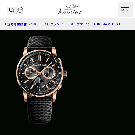
Menu
正規時計宝飾店カミネ
時計ブランド
オーデマ ピゲ - AUDEMARS PIGUET