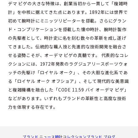
デマ ピゲの大きな特徴は、創業当初から一貫して「複雑時
計」を中核に据えてきた点にあります。1892年には世界で
初めて腕時計にミニッツリピーターを搭載。さらにグラン
ド・コンプリケーションを搭載した懐中時計、腕時計製作
の先駆者として、時計史に名を刻む数々の革新を成し遂げ
てきました。伝統的な職人技と先進的な技術開発を融合さ
せる姿勢こそが、オーデマ ピゲの真髄です。 代表的なコレ
クションには、1972年発表のラグジュアリースポーツウォ
ッチの先駆け「ロイヤル オーク」、その大胆な進化系であ
る「ロイヤル オーク オフショア」、そして現代的な美意識
と複雑機構を融合した「CODE 11.59 バイ オーデマ ピゲ」
などがあります。いずれもブランドの革新性と高度な技術
力を体現する存在です。
ブランド ニュース
時計コレクション
ブランド ブログ