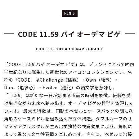
MEN'S
CODE 11.59 バイ オーデマ ピゲ
CODE 11.59 BY AUDEMARS PIGUET
「CODE 11.59 バイ オーデマ ピゲ」は、ブランドにとって約四
半世紀ぶりに誕生した新世代のアイコンコレクションです。名
称の「CODE」はChallenge（挑戦）・Own（継承）・
Dare（追求心）・Evolve（進化）の頭文字を意味し、
「11.59」は新たな一日が始まる直前の時刻を象徴。伝統を受
け継ぎながら未来へ踏み出す、オーデマ ピゲの哲学を体現して
います。 最大の特徴は、円形のベゼルとケースバックの間に八
角形のケースミドルを組み込んだ立体構造。ダブルカーブのサ
ファイアクリスタルが生み出す独特の視覚効果により、角度に
よって異なる文字盤表情を楽しめます。さらに、ベゼルに溶接