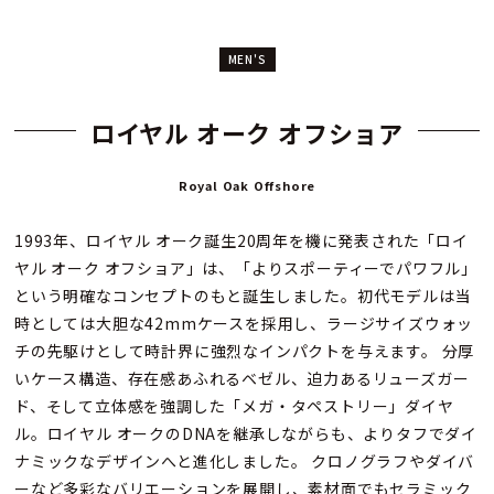
MEN'S
ロイヤル オーク オフショア
Royal Oak Offshore
1993年、ロイヤル オーク誕生20周年を機に発表された「ロイ
ヤル オーク オフショア」は、「よりスポーティーでパワフル」
という明確なコンセプトのもと誕生しました。初代モデルは当
時としては大胆な42mmケースを採用し、ラージサイズウォッ
チの先駆けとして時計界に強烈なインパクトを与えます。 分厚
いケース構造、存在感あふれるベゼル、迫力あるリューズガー
ド、そして立体感を強調した「メガ・タペストリー」ダイヤ
ル。ロイヤル オークのDNAを継承しながらも、よりタフでダイ
ナミックなデザインへと進化しました。 クロノグラフやダイバ
ーなど多彩なバリエーションを展開し、素材面でもセラミック