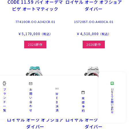
CODE 11.59 バイ オーデマ
ロイヤル オーク オフショア
ピゲ オートマティック
ダイバー
77410OR.OO.A342CR.01
15720ST.OO.A403CA.01
￥5,170,000
￥4,510,000
（税込）
（税込）
2026新作
2026新作
ブ
お
LI
N
ラ
問
W
E
で
ン
い
E
来
お
ド
合
B
問
店
い
一
わ
決
予
合
オーデマ ピゲ
オーデマ ピゲ
わ
覧
せ
済
約
せ
ロイヤル オーク オフショア
ロイヤル オーク オフショア
ダイバー
ダイバー