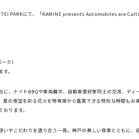
RKにて、「KAMINE presents Automobiles are Culture P
堤パーク）
ます。
台に、ナイトBBQや車両展示、自動車愛好家同士の交流、ディ
、夏の夜空を彩る花火を特等席から鑑賞できる特別な時間もお
ております。
想いやこだわりを語り合う一夜。神戸の美しい夜景とともに、