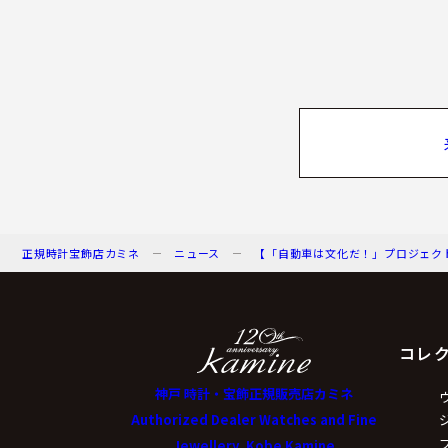
正規時計宝飾店カミネ
ニュース
【「自動車は文化だ！」プロジェクト サンセッ
コレ
神戸 時計・宝飾正規販売店カミネ
Authorized Dealer Watches and Fine
Jewellery, Kobe Kamine