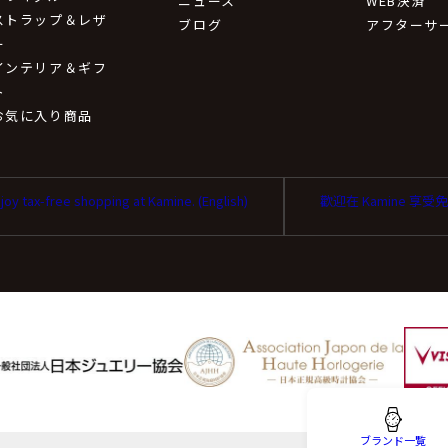
ニュース
WEB決済
ストラップ＆レザ
ブログ
アフターサ
ー
インテリア＆ギフ
ト
お気に入り商品
joy tax-free shopping at Kamine. (English)
歡迎在 Kamine 享
ブランド一覧