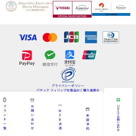
プライバシーポリシー
パテック フィリップ社製品のご購入者様の
情報の取扱いについて
特定商取引法
サイトマップ
ブ
お
LI
N
ラ
問
W
E
Copyright © KAMINE All Rights Reserved.
で
ン
い
E
来
お
ド
合
B
問
店
い
一
わ
決
予
合
わ
覧
せ
済
約
せ