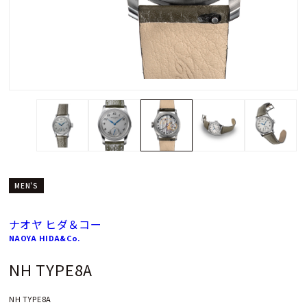
MEN'S
ナオヤ ヒダ＆コー
NAOYA HIDA&Co.
NH TYPE8A
NH TYPE8A