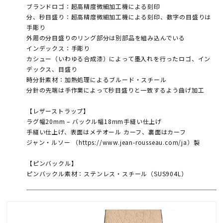
ブランドロゴ：超高精度微細加工機による刻印
分、秒目盛り：超高精度微細加工機による刻印、数字の目盛りは
手彫り
外周の分目盛りのリング部分は別部品を組み込んでいる
インデックス：手彫り
カシュー（いわゆる合成漆）によって墨入れを行ったロゴ、イン
デックス、目盛り
時分針素材：加熱処理によるブルード・スチール
分針の先端は手作業によって秒目盛りと一致するよう曲げ加工
【レザーストラップ】
ラグ幅20mm – バックル幅18mm手縫い仕上げ
手縫い仕上げ、表面はメテオール カーフ、裏面はカーフ
ジャン・ルソー （https://www.jean-rousseau.com/ja）製
【ピンバックル】
ピンバックル素材：ステンレス・スチール（SUS904L）