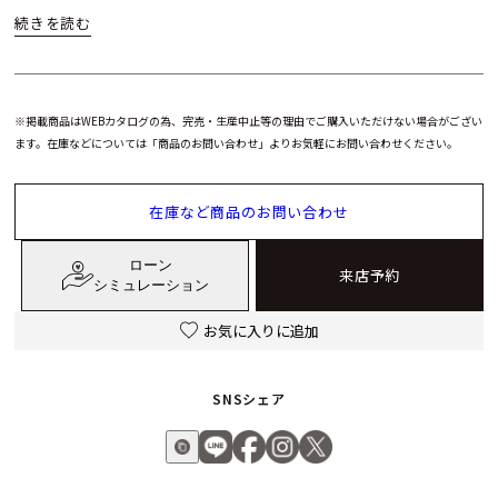
さらに、シースルーケースバックを備えた複雑な3ピースケー
スや、ドーム型サファイアクリスタルを採用することで、クラ
シカルな佇まいと現代的な精密感を両立。NAOYA HIDA & Co.
が追い求める理想的な小型時計の第一歩として誕生した「NH
※掲載商品はWEBカタログの為、完売・生産中止等の理由でご購入いただけない場合がござい
TYPE8A」は、クラシックウォッチを愛する方に深く響く一本
ます。在庫などについては「商品のお問い合わせ」よりお気軽にお問い合わせください。
です。
在庫など商品のお問い合わせ
ローン
来店予約
シミュレーション
お気に入りに追加
SNSシェア