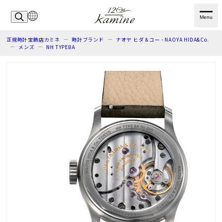
Menu
正規時計宝飾店カミネ
時計ブランド
ナオヤ ヒダ＆コー - NAOYA HIDA&Co.
メンズ
NH TYPE8A