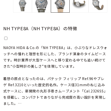
NH TYPE8A（NH TYPE8A）の特徴
NAOYA HIDA & Co.の「NH TYPE8A」は、小ぶりなドレスウォ
ッチへの憧れと理想を形にした、ブランド渾身のタイムピース
です。時計業界が大型ケースへと移り変わる中でも追い続けて
きた“小型時計の美しさ”を体現しています。
着想の原点となったのは、パテック フィリップ Ref.96やブレ
ゲ Ref.3210といった歴史的名作。ケース径31mmのねじ込み
式ケースに、新開発の丸形手巻きムーブメント「Cal.2326SS」
を搭載し、コンパクトでありながら完成度の高い設計を実現し
ました。