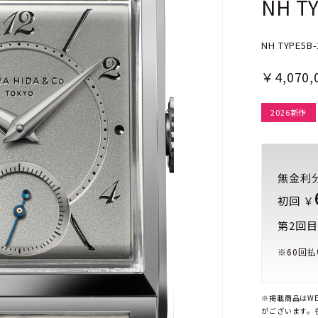
NH T
NH TYPE5B-
￥4,070,
2026新作
無金利
初回 ￥
第2回目
※
60
回払
※掲載商品はW
がございます。