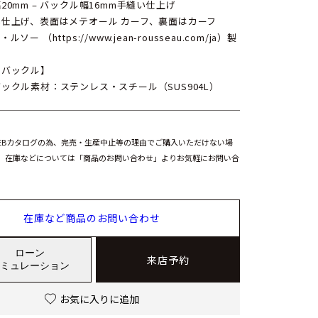
20mm – バックル幅16mm手縫い仕上げ
い仕上げ、表面はメテオール カーフ、裏面はカーフ
ルソー （https://www.jean-rousseau.com/ja）製
ンバックル】
ックル素材：ステンレス・スチール（SUS904L）
EBカタログの為、完売・生産中止等の理由でご購入いただけない場
。在庫などについては「商品のお問い合わせ」よりお気軽にお問い合
在庫など商品のお問い合わせ
ローン
来店予約
ミュレーション
お気に入りに追加