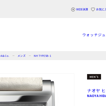
WEB決済
お気に
ウォッチ
ジュ
A&Co.
メンズ
NH TYPE5B-1
MEN'S
ナオヤ 
NAOYA HID