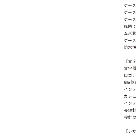
ケース
ケース
ケース
風防
ム形
ケー
防水性
【文
文字
ロゴ
6時
イン
カシ
イン
長短針
秒針
【レ