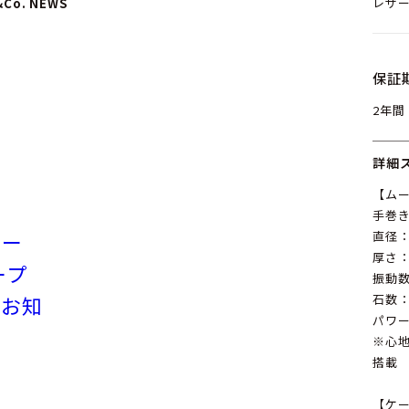
レザ
&Co. NEWS
保証
2年間
詳細
【ム
手巻き
リー
直径：
厚さ：
ープ
振動数
のお知
石数：
パワー
※心
搭載
【ケ