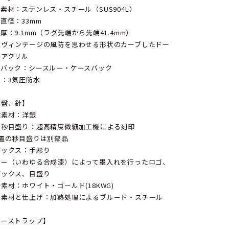
素材：ステンレス・スチール（SUS904L）
直径：33mm
厚：9.1mm（ラグ先端から先端41.4mm）
：ヴィンテージの風防を思わせる形状のカーブしたドー
状アクリル
スバック：シースルー・ケースバック
：3気圧防水
字盤、針】
盤素材：洋銀
、秒目盛り：超高精度微細加工機による刻印
位置の秒目盛りは別部品
デックス：手彫り
ュー（いわゆる合成漆）によって墨入れを行ったロゴ、
デックス、目盛り
素材：ホワイト・ゴールド(18KWG)
の素材と仕上げ：加熱処理によるブルード・スチール
ザーストラップ】