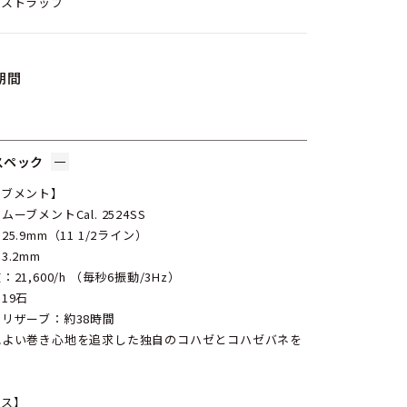
ーストラップ
期間
スペック
ーブメント】
ムーブメントCal. 2524SS
25.9mm（11 1/2ライン）
3.2mm
：21,600/h （毎秒6振動/3Hz）
19石
リザーブ：約38時間
地よい巻き心地を追求した独自のコハゼとコハゼバネを
ース】