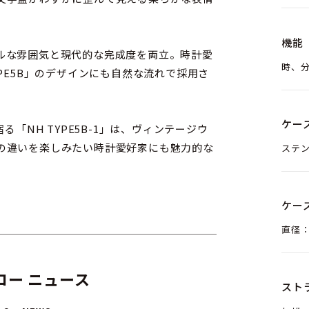
機能
ルな雰囲気と現代的な完成度を両立。時計愛
時、
PE5B」のデザインにも自然な流れで採用さ
ケー
が宿る「NH TYPE5B-1」は、ヴィンテージウ
の違いを楽しみたい時計愛好家にも魅力的な
ステン
ケー
直径：
コー ニュース
スト