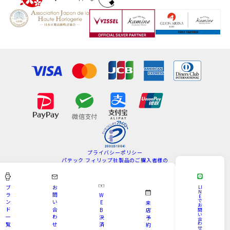
プライバシーポリシー
パテック フィリップ社製品のご購入者様の
情報の取扱いについて
特定商取引法
サイトマップ
ブ
お
LI
N
ラ
問
W
E
Copyright © KAMINE All Rights Reserved.
で
ン
い
E
来
お
ド
合
B
問
店
い
一
わ
決
予
合
わ
覧
せ
済
約
せ