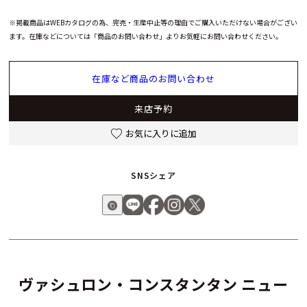
搭載し、約60時間のパワーリザーブを実現。ジュネーブ・シー
※掲載商品はWEBカタログの為、完売・生産中止等の理由でご購入いただけない場合がござい
ル取得により、精度と仕上げの両面で高い品質基準を満たして
ます。在庫などについては「商品のお問い合わせ」よりお気軽にお問い合わせください。
います。
在庫など商品のお問い合わせ
また、チタンブレスレットに加えラバーストラップが付属し、
工具不要で簡単に付け替えが可能。スタイルやシーンに応じて
来店予約
自在に表情を変えられる、機能性と上質さを兼ね備えた一本で
す。
お気に入りに追加
SNSシェア
ヴァシュロン・コンスタンタン ニュー