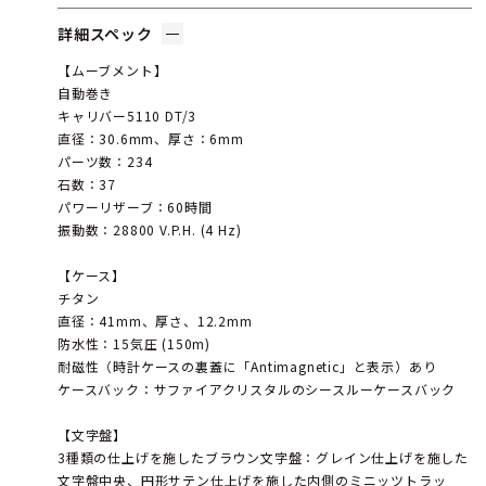
詳細スペック
【ムーブメント】
自動巻き
キャリバー5110 DT/3
直径：30.6mm、厚さ：6mm
パーツ数：234
石数：37
パワーリザーブ：60時間
振動数：28800 V.P.H. (4 Hz)
【ケース】
チタン
直径：41mm、厚さ、12.2mm
防水性：15気圧 (150m)
耐磁性（時計ケースの裏蓋に「Antimagnetic」と表示）あり
ケースバック：サファイアクリスタルのシースルーケースバック
【文字盤】
3種類の仕上げを施したブラウン文字盤：グレイン仕上げを施した
文字盤中央、円形サテン仕上げを施した内側のミニッツトラッ