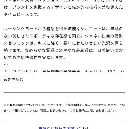
は、ブランドを象徴するデザインと先進的な技術を兼ね備えた
タイムピースです。
レーシングヨットから着想を得た流麗なシルエットは、無駄の
ない美しさとスポーティな存在感を両立。シャネル独自の高耐
久セラミックは、キズに強く、長年にわたり美しい光沢を保ち
続けます。なめらかな質感と軽やかな装着感は、日常使いにお
いても高い快適性を実現します。
ムーブメントには、自社開発の自動巻き「キャリバー 12.2」を
搭載。サファイアケースバックからは、その精緻な動きを鑑賞
することができ、約50時間のパワーリザーブによって実用性も
十分に確保されています。
※掲載商品はWEBカタログの為、完売・生産中止等の理由でご購入いただけない場合がござい
さらに、特許取得の3重折りたたみ式バックルが手首に自然に
ます。在庫などについては「商品のお問い合わせ」よりお気軽にお問い合わせください。
フィットし、見た目の美しさと着け心地の良さを両立。
在庫など商品のお問い合わせ