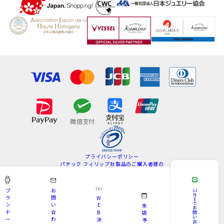
プライバシーポリシー
パテック フィリップ社製品のご購入者様の
情報の取扱いについて
特定商取引法
サイトマップ
ブ
お
LI
N
ラ
問
W
E
Copyright © KAMINE All Rights Reserved.
で
ン
い
E
来
お
ド
合
B
問
店
い
一
わ
決
予
合