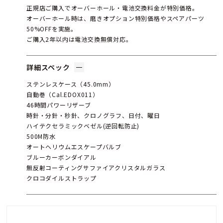
正規店ご購入でオーバーホール・電池交換料金が特別価格。
オーバーホール時は、磨きオプション特別価格やスペアパーツ
50%OFFを実施。
ご購入2年以内は電池交換無償対応。
詳細スペック
ステンレスケース（45.0mm）
自動巻（Cal.EDOX011）
46時間パワーリザーブ
時針・分針・秒針、クロノグラフ、日付、曜日
ハイテクセラミックベゼル(逆回転防止)
500M防水
オートヘリウムエスケープバルブ
ブルーカーボンダイアル
無反射コーティングサファイアクリスタルガラス
クロコダイルストラップ