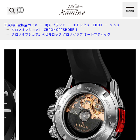
Menu
正規時計宝飾店カミネ
時計ブランド
エドックス - EDOX
メンズ
クロノオフショア1 - CHRONOFFSHORE-1
クロノオフショア1 ベゼルロック クロノグラフ オートマティック