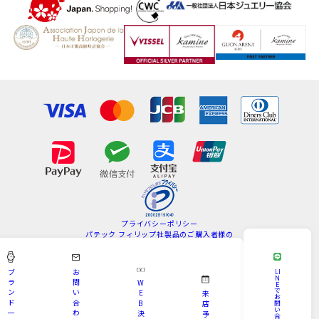
プライバシーポリシー
パテック フィリップ社製品のご購入者様の
情報の取扱いについて
特定商取引法
サイトマップ
ブ
お
LI
N
ラ
問
W
E
Copyright © KAMINE All Rights Reserved.
で
ン
い
E
来
お
ド
合
B
問
店
い
一
わ
決
予
合