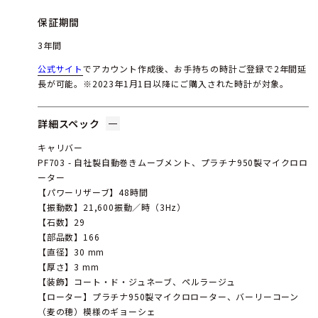
保証期間
3年間
公式サイト
でアカウント作成後、お手持ちの時計ご登録で2年間延
長が可能。※2023年1月1日以降にご購入された時計が対象。
詳細スペック
キャリバー
PF703 - 自社製自動巻きムーブメント、プラチナ950製マイクロロ
ーター
【パワーリザーブ】48時間
【振動数】21,600振動／時（3Hz）
【石数】29
【部品数】166
【直径】30 mm
【厚さ】3 mm
【装飾】コート・ド・ジュネーブ、ペルラージュ
【ローター】プラチナ950製マイクロローター、バーリーコーン
（麦の穂）模様のギョーシェ