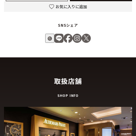
は偶然に委ねることなく、つねにフォルムと機能の調和を考慮
お気に入りに追加
して設計されています。
SNSシェア
ゴールデン・シエナ
ダイヤルのゴールデン・シエナの色は、気品と穏やかな雰囲気
を醸し出します。パルミジャーニ・フルリエは、味わい深い
「シエナ」のパレットを着想源に、縞状のモアレ効果を持つ独
特の色合いを描き出しました。独自性を追求した結果生まれた
のは、大地の微妙なニュアンスと自然を表現する彩りです。
取扱店舗
メゾンのシグネチャーモチーフ：バーリーコーンのギョーシェ
SHOP INFO
この時計のダイヤルには、メゾンの最高基準に則り、精巧なギ
ョーシェが手彫りされています。
パルミジャーニ・フルリエのダイヤルのシグネチャーモチーフ
であるバーリーコーン（麦の穂）は、オートオルロジュリーの