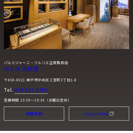
クラシックスタイルです。きわめて小さなパターンが織りなす
のは、細かく繊細な質感。全面にギョーシェが刻まれたダイヤ
ルは、広い面積を確保して針を引き立てます。日付窓を取り除
き、必要最低限の時と分の表示のみを残すことで、あくまでも
純粋であることを極限まで追求します。クラシカルなウォッチ
メイキングの原理を現代的な視点で見つめ直すことで、メゾン
が追求する視認性の高いクリアなダイヤルが実現しました。
パルミジャーニ・フルリエ正規取扱店
マイクロローター：限られた時計メゾンの特権
カミネ 元町店
〒650-0021 神戸市中央区三宮町3丁目1-8
ダイヤルの内側には、最高水準のウォッチメイキング技術が隠
れています。厚さ3.07mmのキャリバーPF703は、マイクロロ
Tel.
078-327-3363
ーターが巻き上げる機構を備えており、エレガントで繊細な最
営業時間 10:30～19:30（水曜日定休）
高峰の装飾が施されています。マイクロローター機構は製造が
難し炒め、現在も限られた最高水準の時計メゾンのみが享受す
店舗詳細
Google Map
る特権です。厚みがあり、ムーブメントを覆うクラシックな半
月型ローターとは異なり、高密度で可動性の高い小型のプラチ
ナ製ローターは、ムーブメントに組み込まれるため厚みも抑え