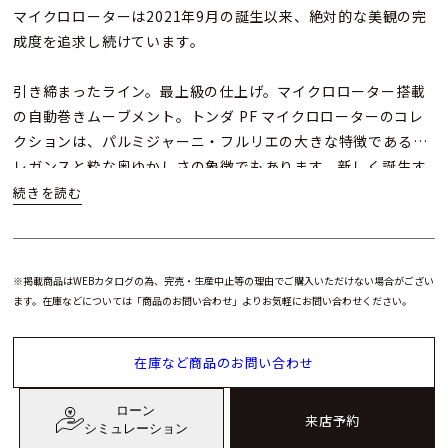
マイクロローターは2021年9月の誕生以来、絶対的な美観の完
成度を追求し続けています。
引き締まったライン。最上級の仕上げ。マイクロローター搭載
の自動巻きムーブメント。トンダ PF マイクロローターのコレ
クションは、パルミジャーニ・フルリエの大きな特徴であるエ
レガンスと粋な奥ゆかしさの象徴でもあります。新しく誕生す
るモデルのひとつひとつが、このモダンなデザインの「型」を
受け継いでいます。
トンダ ＰＦマイクロローターのコレクション最新作はノーデイ
※掲載商品はWEBカタログの為、完売・生産中止等の理由でご購入いただけない場合がござい
トモデル。純潔でミニマルな美観を継承しています。メゾンの
ます。在庫などについては「商品のお問い合わせ」よりお気軽にお問い合わせください。
機能的で色彩ゆたかなスタイルを踏襲し、職人の仕事と最高峰
の仕上げをかけ合わせた、純粋に時計を楽しむ愛好家人たちに
在庫など商品のお問い合わせ
向けたモデルです。
ローン
純粋な時計愛好家の期待に応えるように、パルミジャーニ・フ
来店予約
シミュレーション
ルリエは日付窓のないダイヤルをデザインしました。デザイン