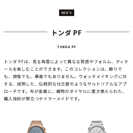
られます。トンダ PF マイクロローターは、装着した状態でわ
MEN'S
ずか7.8mmの薄さのため、装着感が良くスタイルもエレガント
に映ります。仕上げのほとんどが手作業で行われています。
トンダ PF
明るく煌めくトンダ PF マイクロローターは、単なるタイムピ
ースではなく、洗練されたウォッチメイキングの体現であり、
TONDA PF
たたえる静謐さは、奥ゆかしさをもつ上質を、現代の究極の価
値として昇華させます。
トンダ PFは、見る角度によって異なる質感やフォルム、ディテ
ールを楽しむことができます。このコレクションは、飾りで
も、誇張でも、華美でもありません。ウォッチメイキングに対
する、成熟した、伝統的な仕立屋のようなサルトリアルなアプ
ローチです。布が金属に、織物がダイヤルに置き換えられた、
職人技術が際立つテイラーメイドです。