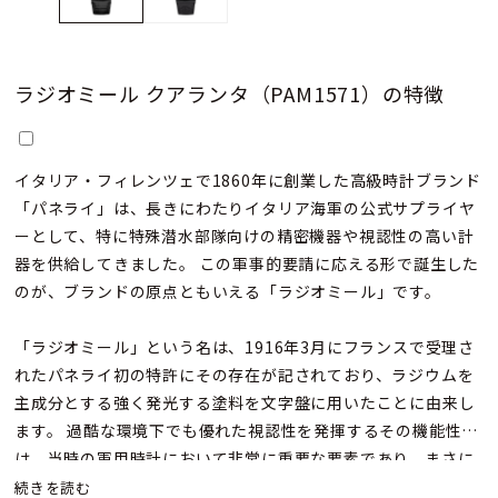
ラジオミール クアランタ（PAM1571）の特徴
イタリア・フィレンツェで1860年に創業した高級時計ブランド
「パネライ」は、長きにわたりイタリア海軍の公式サプライヤ
ーとして、特に特殊潜水部隊向けの精密機器や視認性の高い計
器を供給してきました。 この軍事的要請に応える形で誕生した
のが、ブランドの原点ともいえる「ラジオミール」です。
「ラジオミール」という名は、1916年3月にフランスで受理さ
れたパネライ初の特許にその存在が記されており、ラジウムを
主成分とする強く発光する塗料を文字盤に用いたことに由来し
ます。 過酷な環境下でも優れた視認性を発揮するその機能性
は、当時の軍用時計において非常に重要な要素であり、まさに
パネライの革新性と機能美の象徴となりました。