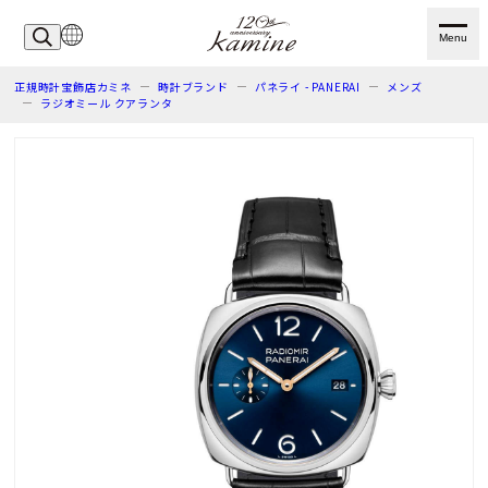
Menu
正規時計宝飾店カミネ
時計ブランド
パネライ - PANERAI
メンズ
ラジオミール クアランタ