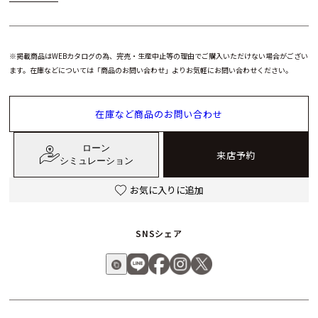
2004年には「ラジオミール」がレギュラーコレクションとして
本格展開され、ルミノールとは異なるヒストリカルなスタイル
※掲載商品はWEBカタログの為、完売・生産中止等の理由でご購入いただけない場合がござい
を貫いています。 特徴的なのは、リューズガードプロテクター
ます。在庫などについては「商品のお問い合わせ」よりお気軽にお問い合わせください。
を装備せず、ワイヤーループ式のストラップラグ、クラシカル
なオニオン型リューズなど、1930〜40年代の設計を忠実に再現
在庫など商品のお問い合わせ
した点です。同じクッションケースを採用しながらも、ルミノ
ールとは一線を画すヴィンテージな風合いを持ちます。
ローン
来店予約
シミュレーション
また、「ラジオミール」は現代の高級時計市場においても、そ
のクラシックなエレガンスと洗練されたディテールにより根強
お気に入りに追加
い人気を誇ります。ケース素材にはモダンな新素材を採用する
ルミノールに対し、ラジオミールはあえて伝統的なステンレス
SNSシェア
スチールやゴールド素材を中心に展開。サイズやフォルムもブ
ランド創成期の雰囲気を色濃く残しており、ヴィンテージの魅
力を現代に伝える、クラシカル志向のコレクションとして高く
評価されています。