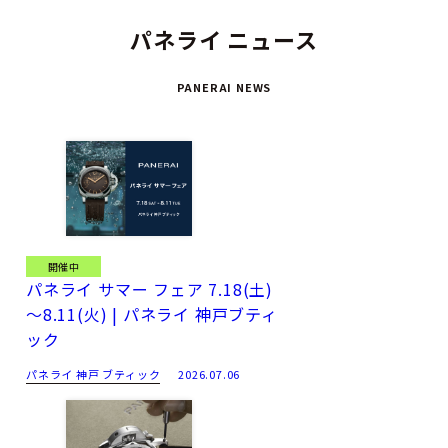
「パネライ ラジオミール」は、100年以上にわたる技術革新の
パネライ ニュース
歴史と、タイムレスな美しさが見事に融合した逸品。
PANERAI NEWS
開催中
パネライ サマー フェア 7.18(土)
～8.11(火) | パネライ 神戸ブティ
ック
パネライ 神戸 ブティック
2026.07.06