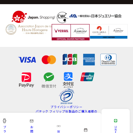
プライバシーポリシー
パテック フィリップ社製品のご購入者様の
情報の取扱いについて
特定商取引法
サイトマップ
ブ
お
LI
N
ラ
問
W
E
Copyright © KAMINE All Rights Reserved.