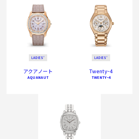
LADIES'
LADIES'
アクアノート
Twenty~4
AQUANAUT
TWENTY~4