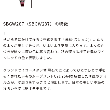
SBGW287（SBGW287）の特徴
秋から冬にかけて移ろう季節を表す「暮秋(ぼしゅう)」。山々
の木々が美しく色づき、いよいよ冬支度に入ります。木々の色
づきが徐々に深い色に移り変わり、秋の深まる様子を濃いワイ
ンレッドの色で表現しました。
グランドセイコースタジオ 雫石で匠によってひとつひとつ手を
尽くされた手巻のムーブメントCal. 9S64を搭載した薄型のフォ
ルムが、腕周りをすっきりと演出します。日本の美しい季節の
移ろいを腕に宿すモデルです。