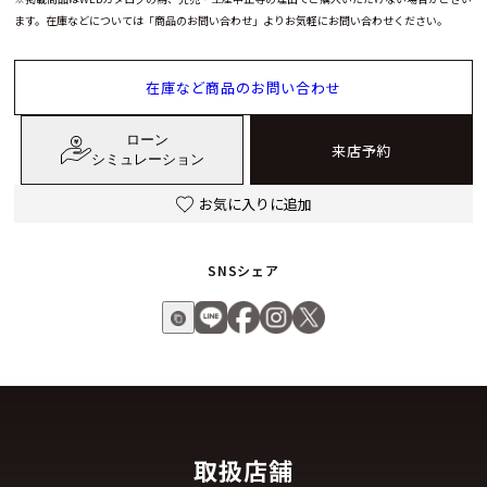
ます。在庫などについては「商品のお問い合わせ」よりお気軽にお問い合わせください。
で、ブルーとレッドのカラーリングが大人の洒脱さを演出。サ
ーモンピンクモデルは、インデックス、針、ハートモチーフと
すべてのディテールをレッドカラーで統一しました。リュウズ
在庫など商品のお問い合わせ
にもルビーがセッティングされ、キュートとエレガンスが絶妙
なバランスで成り立っています。
ローン
来店予約
シミュレーション
大切な人へ愛を伝えるギフトアイテムとして、自分自身をより
お気に入りに追加
愛するためのプラスワンアイテムとして、フランク ミュラーが
時間と同じく目に見えない“愛”を鮮烈に表現した新作ハート ト
ゥ ハートの誕生です。
SNSシェア
取扱店舗