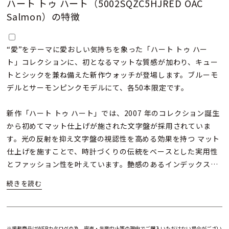
ハート トゥ ハート（5002SQZC5HJRED OAC
Salmon）の特徴
“愛”をテーマに愛おしい気持ちを象った「ハート トゥ ハー
ト」コレクションに、初となるマットな質感が加わり、キュー
トとシックを兼ね備えた新作ウォッチが登場します。ブルーモ
デルとサーモンピンクモデルにて、各50本限定です。
新作「ハート トゥ ハート」では、2007 年のコレクション誕生
から初めてマット仕上げが施された文字盤が採用されていま
す。光の反射を抑え文字盤の視認性を高める効果を持つ マット
仕上げを施すことで、時計づくりの伝統をベースとした実用性
とファッション性を叶えています。艶感のあるインデックスと
針はフレッシュなエッセンスを与え、5 時位置に配されたハー
トのモチーフにより唯一無二の個性を放ちます。
ブルーモデルは、針とインデックスをホワイトで彩色し、アイ
コニックなビザン数字の周囲をレッドのラインが取り囲むこと
※掲載商品はWEBカタログの為、完売・生産中止等の理由でご購入いただけない場合がござい