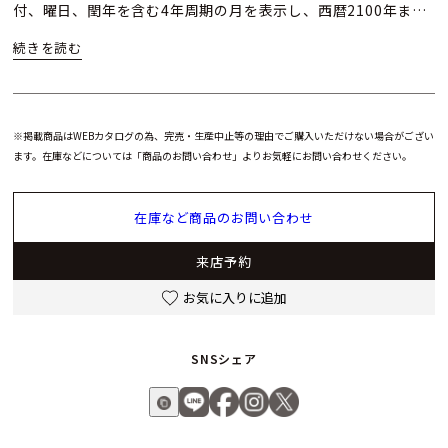
付、曜日、閏年を含む4年周期の月を表示し、西暦2100年まで
修正の必要がなく、このカレンダー表示に加わるムーンフェイ
ズ表示は6時位置に配されています。このムーブメントのもう
ひとつの特徴は薄さで、厚さがわずか4.05mm、直径36.5㎜、
厚さ8.43㎜のケースに収められ、完璧な視角的調和を実現して
います。
※掲載商品はWEBカタログの為、完売・生産中止等の理由でご購入いただけない場合がござい
ます。在庫などについては「商品のお問い合わせ」よりお気軽にお問い合わせください。
キャリバー1120 QPは、1950年代以来、超薄型ムーブメントで
数々の記録を打ち立ててきたメゾンの専門技術が反映されてい
在庫など商品のお問い合わせ
ます。サファイアクリスタルのケースバックから見えるこのム
ーブメントは、276個の部品から成り、非常に丁寧な仕上げに
来店予約
よって高貴な時計製造の伝統が息づいています。ペルラージュ
お気に入りに追加
がダイヤル側に施された地板、コート・ド・ジュネーブのモチ
ーフで装飾されたブリッジ、手作業による面取り、サーキュラ
ーサテン仕上げの軸穴、磨き上げられた歯車などです。22Kゴ
SNSシェア
ールド製のセグメントはローターもコート・ド・ジュネーブの
モチーフによって装飾され、メゾンを象徴するマルタ十字をか
たどったオープンワークのモチーフが施されています。