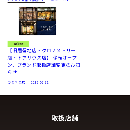
マザーオブパールがあしらわれています。オパーリン仕上げの
ムーンフェイズ表示のディスクは、いずれもダイヤルと同色
で、月と星のモチーフにはケース素材のゴールドと同じ色合い
のゴールドに揃えられています。ベゼルとラグには76個のラウ
ンドカットダイヤモンドが、また、リュウズにもラウンドカッ
トダイヤモンドがあしらわれ、上品な演出をしています。
開催中
【旧居留地店・クロノメトリー
この「トラディショナル・エクストラフラット・パーペチュア
店・トアサウス店】 移転オープ
ルカレンダー」は、コレクションでは初めてとなるインターチ
ン、ブランド取扱店舗変更のお知
ェンジャブルストラップが付属し、工具を使わずにプッシュボ
らせ
タンひとつでストラップ交換ができます。各モデルには、グレ
カミネ 全店
2026.05.31
ーブルーまたはローズベージュのアリゲーターレザーストラッ
プが付属し、17個のラウンドカットダイヤモンドをあしらった
ホワイトゴールドまたはピンクゴールドのピンバックルが組み
合わされています。
取扱店舗
女性用にデザインされた新しい「トラディショナル・エクスト
ラフラット・パーペチュアルカレンダー」には専門家たちから