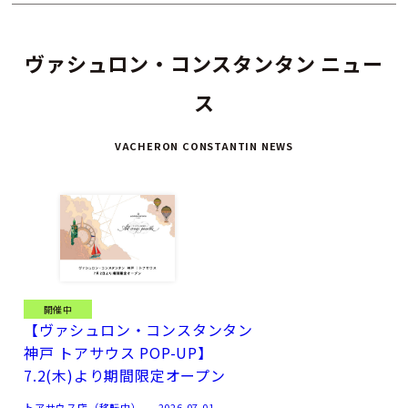
ヴァシュロン・コンスタンタン独自のスタンダードを見事に体
現し、美しいデザインに高度な技術が反映されたこの時計は、
ヴァシュロン・コンスタンタン ニュー
目には見えない細部にまでも卓越性を追求し、またその姿勢へ
ス
の称賛も込められています。18Kホワイトゴールドと18Kピン
クゴールドの2種類を展開するこのモデルのデザインは、20世
VACHERON CONSTANTIN NEWS
紀前半にメゾンが発表したモデルから着想を得たもので、コレ
クションの特徴である控えめな印象に加え、段差のつけられた
ラグとケース、縦溝模様を刻むケースバック、ドーフィン型
針、バトン型インデックスで区切られたレイルウェイ型ミニッ
ツトラックなど、いくつかの特徴的な装飾が施されています。
またこのパーペチュアルカレンダーは、機能がフォルムを決定
するべきだという当時の方法論に従い、カレンダー表示の読み
取りやすさに特に配慮してデザインされ、細身のベゼルによっ
開催中
【ヴァシュロン・コンスタンタン
てダイヤルの空間が広々と確保されています。
神戸 トアサウス POP-UP】
7.2(木)より期間限定オープン
ダイヤルは、ホワイトゴールドモデルにはブルーグレーに着色
したマザーオブパール、ピンクゴールドモデルにはホワイトの
トアサウス店（移転中）
2026.07.01