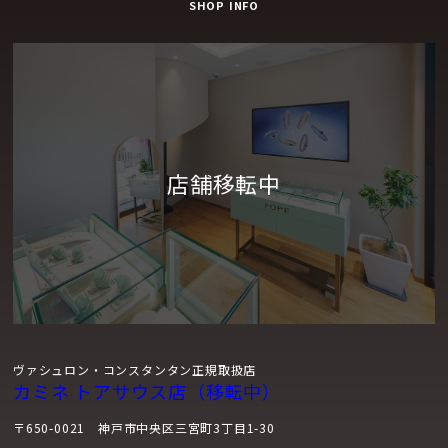
SHOP INFO
高く評価される厚さ4.05㎜の自社製キャリバー1120 QPが搭載
され、このモデルに新しい命を吹き込みました。この直径36.5
㎜のモデルは、ヴァシュロン・コンスタンタンの複雑時計にお
ける偉大な伝統が特にその薄さに反映されています。18Kホワ
イトゴールドまたは18Kピンクゴールドのケースには、手作業
による丁寧な仕上げを特徴とする、「トラディショナル」コレ
クションのデザインコードが刻まれています。ダイヤモンドを
あしらったベゼルと繊細な輝きを放つマザーオブパールで引き
立てられたダイヤルは、カレンダー表示の最適な視認性が得ら
れるように入念に設計されています。
ヴァシュロン・コンスタンタン正規取扱店
カミネ トアサウス店（移転中）
〒650-0021 神戸市中央区三宮町3丁目1-30