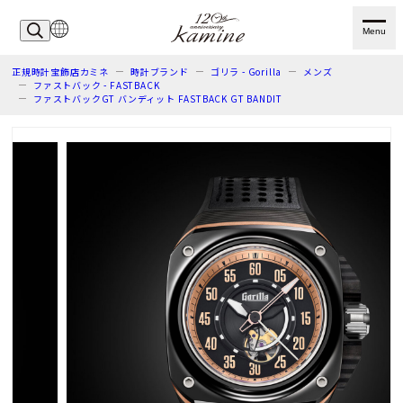
Menu
正規時計宝飾店カミネ
時計ブランド
ゴリラ - Gorilla
メンズ
ファストバック - FASTBACK
ファストバックGT バンディット FASTBACK GT BANDIT