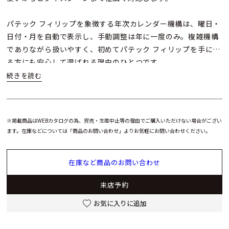
パテック フィリップを象徴する年次カレンダー機構は、曜日・
日付・月を自動で表示し、手動調整は年に一度のみ。複雑機構
でありながら扱いやすく、初めてパテック フィリップを手にす
る方にも安心して選ばれる理由のひとつです。
ケースと一体感のある5連ステンレススティールブレスレット
は、ポリッシュ仕上げとサテンブラッシュ仕上げを巧みに組み
合わせ、高級感と軽快さを両立。ミッドナイトブルーの文字盤
※掲載商品はWEBカタログの為、完売・生産中止等の理由でご購入いただけない場合がござい
は、縦横に施されたサテン仕上げによって光を美しく反射し、
ます。在庫などについては「商品のお問い合わせ」よりお気軽にお問い合わせください。
視認性とエレガンスを兼ね備えています。
在庫など商品のお問い合わせ
パテック フィリップ 年次カレンダーは、複雑機構の魅力を日常
で楽しみたい方にとって理想的な選択肢であり、伝統と現代性
来店予約
を併せ持つコレクションとして、時計愛好家の心を惹きつけ続
けています。
お気に入りに追加