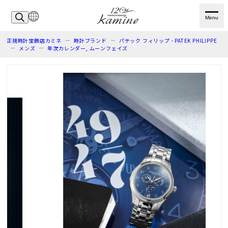
Menu
正規時計宝飾店カミネ
時計ブランド
パテック フィリップ - PATEK PHILIPPE
メンズ
年次カレンダー, ムーンフェイズ