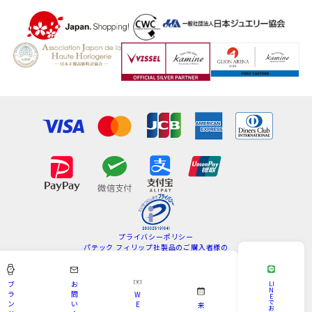
プライバシーポリシー
パテック フィリップ社製品のご購入者様の
情報の取扱いについて
特定商取引法
サイトマップ
ブ
お
LI
N
ラ
問
W
E
Copyright © KAMINE All Rights Reserved.
で
ン
い
E
来
お