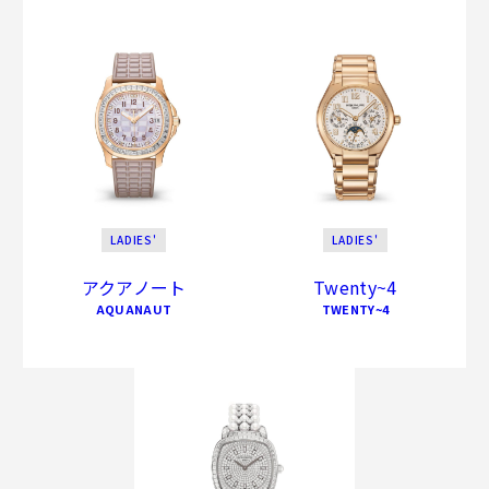
LADIES'
LADIES'
アクアノート
Twenty~4
AQUANAUT
TWENTY~4