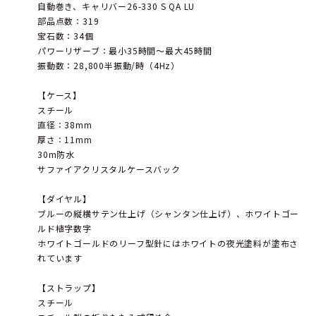
自動巻き、キャリバー26-330 S QA LU
部品点数：319
宝石数：34個
パワーリザーブ：最小35時間～最大45時間
振動数：28,800半振動/時（4Hz）
【ケース】
スチール
直径：38mm
厚さ：11mm
30m防水
サファイアクリスタルケースバック
【ダイヤル】
ブルーの縦横サテン仕上げ（シャンタン仕上げ）、ホワイトゴー
ルド植字数字
ホワイトゴールドのリーフ型針にはホワイトの夜光塗料が塗布さ
れています
【ストラップ】
スチール