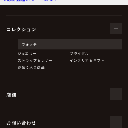
（３）個人情報の利用目的
お問い合わせいただいた内容に回答するため。
弊社からのお知らせ等の情報をお送りするため。
コレクション
（４）個人情報の第三者提供について
ウォッチ
ジュエリー
ブライダル
取得した個人情報は、法令等による場合を除いて第三者
ストラップ＆レザー
インテリア＆ギフト
に提供することはありません。
お気に入り商品
（５）個人情報の取扱いの委託について
店舗
取得した個人情報の取扱いの全部又は一部を委託するこ
とがあります。
委託する際は、弊社と同等またはそれ以上の安全管理措
置にて個人情報の取扱いを行っている企業を選定し、委
お問い合わせ
託を行います。