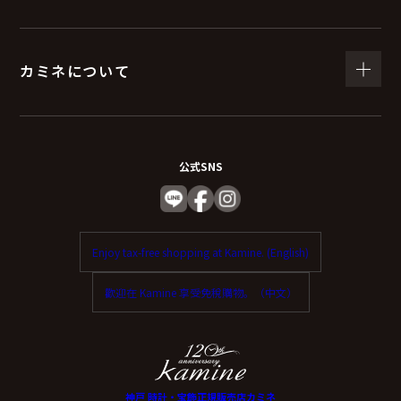
（６）個人情報を与えなかった場合に生じる結
果
カミネについて
個人情報を与えることは任意です。
個人情報に関する情報の一部をご提供いただけない場合
は、お問い合わせ内容に回答できない可能性がありま
公式SNS
す。
（７）保有個人データの開示等および問い合わ
Enjoy tax-free shopping at Kamine. (English)
せ窓口について
歡迎在 Kamine 享受免稅購物。（中文）
ご本人からの求めにより、当社が保有する保有個人デー
タに関する開示、利用目的の通知、内容の訂正・追加ま
たは削除、利用停止、消去、第三者提供の停止および第
三者提供記録の開示（以下、開示等という）に応じま
神戸 時計・宝飾正規販売店カミネ
す。