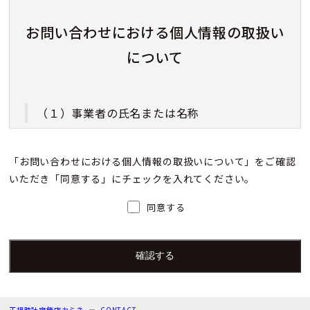
お問い合わせにおける個人情報の取扱い
について
（１）事業者の氏名または名称
株式会社カミネ
「お問い合わせにおける個人情報の取扱いについて」をご確認
いただき「同意する」にチェックを入れてください。
（２）個人情報保護管理者（若しくはその代理
人）の氏名又は職名、所属及び連絡先
同意する
個人情報保護管理者：上根 彩
電子メール：info@kamine.co.jp
電話番号：078-321-0039
正規時計宝飾店カミネ
CONTACT