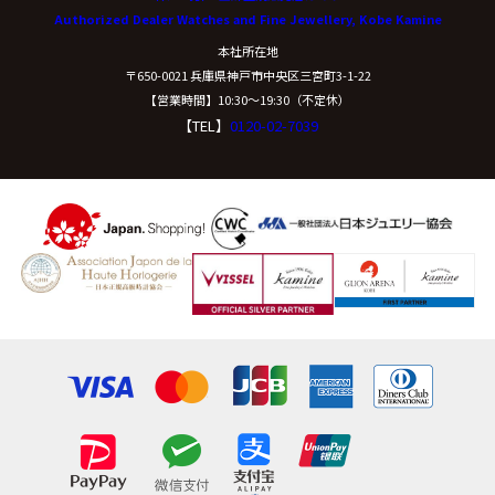
Authorized Dealer Watches and Fine Jewellery, Kobe Kamine
開示等に応ずる窓口は、下記「当社の個人情報の取扱い
本社所在地
に関する苦情、相談等の問合せ先」を参照してくださ
〒650-0021 兵庫県神戸市中央区三宮町3-1-22
い。
【営業時間】10:30〜19:30（不定休）
【TEL】
0120-02-7039
（８）本人が容易に認識できない方法による個
人情報の取得
クッキーやウェブビーコン等を用いるなどして、本人が
容易に認識できない方法による個人情報の取得は行って
おりません。
（９）個人情報の安全管理措置について
取得した個人情報については、漏洩、減失または毀損の
防止と是正、その他個人情報の安全管理のために必要か
つ適切な措置を講じます。