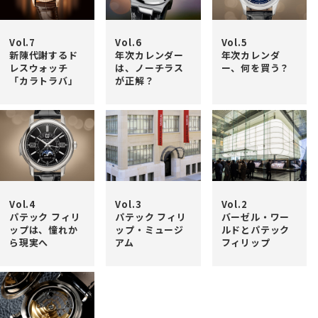
Vol.7
Vol.6
Vol.5
新陳代謝するド
年次カレンダー
年次カレンダ
レスウォッチ
は、ノーチラス
ー、何を買う？
「カラトラバ」
が正解？
Vol.4
Vol.3
Vol.2
パテック フィリ
パテック フィリ
バーゼル・ワー
ップは、憧れか
ップ・ミュージ
ルドとパテック
ら現実へ
アム
フィリップ