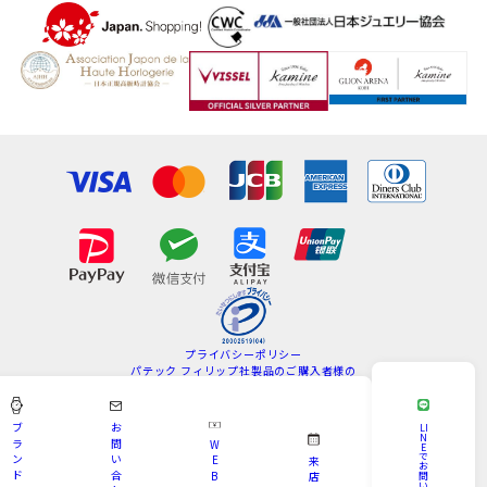
プライバシーポリシー
パテック フィリップ社製品のご購入者様の
情報の取扱いについて
特定商取引法
サイトマップ
ブ
お
LI
N
ラ
問
W
E
Copyright © KAMINE All Rights Reserved.
で
ン
い
E
来
お
ド
合
B
問
店
い