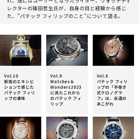
れ、遂にはユーザーとなったライター、ウォッチディ
レクターの篠田哲生氏が、自身の目と経験から感じ
た、"パテック フィリップのこと"について語る。
Vol.10
Vol.9
Vol.8
新宿のエキシビ
Watches＆
パテック フィリ
ションで感じた
Wonders2023
ップの「手巻き
パテック フィリ
に見たこれから
式クロノグラ
ップの凄味
のパテック フィ
フ」は、永遠の
リップ
あこがれ