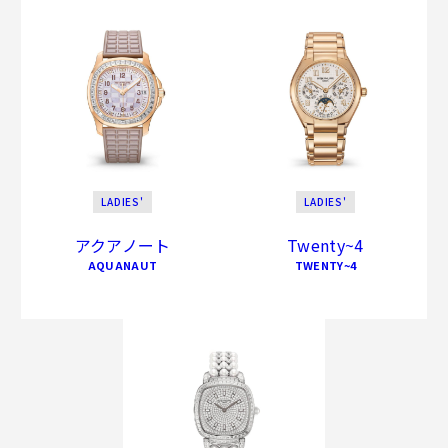
LADIES'
LADIES'
アクアノート
Twenty~4
AQUANAUT
TWENTY~4