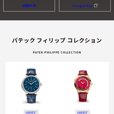
術、およびタイムピースの長期的な品質と信頼性を向上させ
店舗詳細
Google Map
るために必要な素材研究の分野で先端的な地位を保持するた
めに努力を傾注しています。
独立の力
パテック フィリップは、その独立性を維持するため努力を惜
パテック フィリップ コレクション
しみません。その結果、将来への投資と製造設備の拡充は、
自社の力を活用して行っています。プラン・レ・ワット本社
PATEK PHILIPPE COLLECTION
工房とその付属建物、エクスクルーシブなジュネーブ、パ
リ、ロンドン・サロン、パテック フィリップ・ミュージア
ム、ジュラ地方の付属工房などの大規模プロジェクトは、す
べて自己資本により遂行されています。パテック フィリップ
は、成功への鍵である自主独立の道を今後も追究していく決
意です。
LADIES'
LADIES'