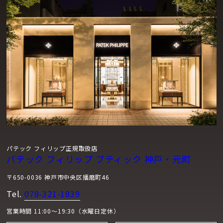
仕上げされ、組み立てられています。当社の最高の技術とノ
ウハウは、すべてのタイムピースについて、最初のスケッチ
から最終組立て、およびその寿命の全期間にわたって発揮さ
れています。パテック フィリップは、1839年創業以来のす
べてのタイムピースのアフターサービス、修理、修復を行っ
ています。
長期戦略
1932年以来スターン家の所有するマニュファクチュール・パ
テック フィリップは、今日、フィリップ・スターン名誉会
長、ティエリー・スターン社長、クロード・ぺニー最高経営
責任者から構成される経営委員会により統括されています。
パテック フィリップ正規取扱店
パテック フィリップ ブティック 神戸・元町
フィリップ・スターン氏は、社長在任中、パテック フィリッ
プの基盤を拡充するための数々の大規模なプロジェクトを実
〒650-0036 神戸市中央区播磨町46
施し、同社の独立性をさらに強化しました。パテック フィリ
Tel.
078-321-1839
ップ・ミュージアムの創設、キャリバー89に代表される超複
雑タイムピースの創作などはその例です。息子のティエリ
営業時間 11:00～19:30（水曜日定休）
ー・スターン現社長は、パテック フィリップの時計製作技