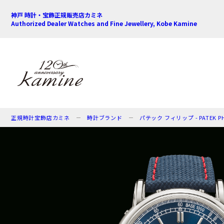
神戸 時計・宝飾正規販売店カミネ
Authorized Dealer Watches and Fine Jewellery, Kobe Kamine
正規時計宝飾店カミネ
時計ブランド
パテック フィリップ - PATEK PHI