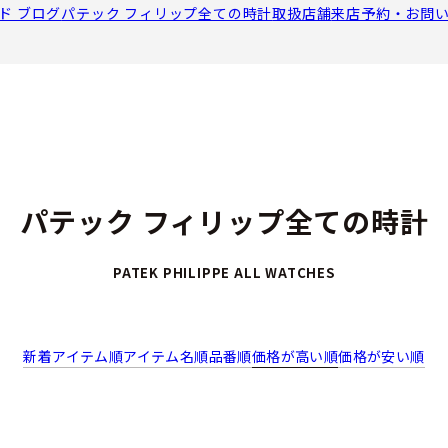
ド ブログ
パテック フィリップ全ての時計
取扱店舗
来店予約・お問
パテック フィリップ全ての時計
PATEK PHILIPPE ALL WATCHES
新着アイテム順
アイテム名順
品番順
価格が高い順
価格が安い順