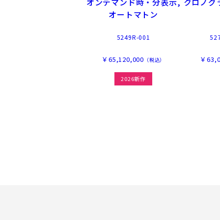
オンデマンド時・分表示,
クロノグ
オートマトン
5249R-001
52
￥65,120,000
￥63,0
（税込）
2026新作