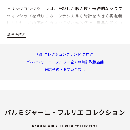
トリックコレクションは、卓越した職人技と伝統的なクラフ
ツマンシップを織りこみ、クラシカルな時計を大きく再定義
しました。この優れたウォッチメイキングは、良品を知るコ
レクターや、他にはない希少で控えめなハイエンドウォッチ
を求める愛好家から高く評価されています。
時計コレクション
ブランド ブログ
パルミジャーニ・フルリエ全ての時計
取扱店舗
来店予約・お問い合わせ
パルミジャーニ・フルリエ コレクション
トリックコレクションの核：ゴールド
PARMIGIANI FLEURIER COLLECTION