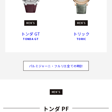
て技法
トリックコレクションのすべての要素に、知識・技術と付加
価値が凝縮されています。ブレスレットは見過ごされがちな
MEN'S
MEN'S
要素ですが、このコレクションではゴールドムーブメントや
ハンドグレイン仕上げのダイヤルと同等のこだわりを持って
トンダ GT
トリック
つくられています。
TONDA GT
TORIC
パルミジャーニ・フルリエ全ての時計
MEN'S
トンダ PF