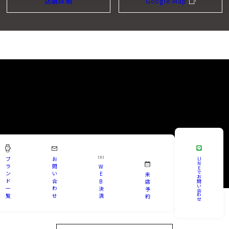
店舗詳細
Google Map
ブ
お
LI
N
ラ
問
W
E
で
ン
い
E
来
お
ド
合
B
問
店
い
一
わ
決
予
合
わ
覧
せ
済
約
せ