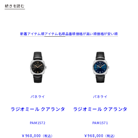
新着アイテム順
アイテム名順
品番順
価格が高い順
価格が安い順
イタリア海軍との所縁が深いパネライの時計は、極めて深い水
域で卓越した耐性を発揮し、圧力を補償する水中信号灯など彼
らの要請によって製造・供給された精密機器に関する分野にも
パネライ
パネライ
進歩的な発展を遂げ、今日に至るまで海への情熱はパネライを
語る上で欠かせない要素です。
ラジオミール クアランタ
ラジオミール クアランタ
PAM1572
PAM1571
￥968,000
￥968,000
（税込）
（税込）