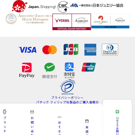
プライバシーポリシー
パテック フィリップ社製品のご購入者様の
情報の取扱いについて
特定商取引法
サイトマップ
ブ
お
LI
N
ラ
問
W
E
Copyright © KAMINE All Rights Reserved.
で
ン
い
E
来
お
ド
合
B
問
店
い