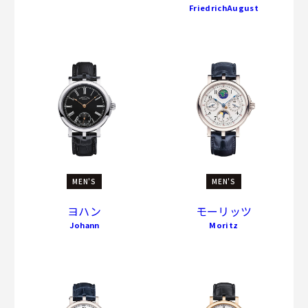
FriedrichAugust
MEN'S
MEN'S
ヨハン
モーリッツ
Johann
Moritz