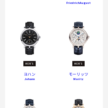
FriedrichAugust
MEN'S
MEN'S
ヨハン
モーリッツ
Johann
Moritz