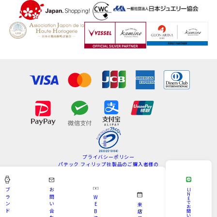
プライバシーポリシー
パテック フィリップ社製品のご購入者様の
情報の取扱いについて
特定商取引法
サイトマップ
ブ
お
LI
N
ラ
問
W
E
Copyright © KAMINE All Rights Reserved.
で
ン
い
E
来
お
ド
合
B
問
店
い