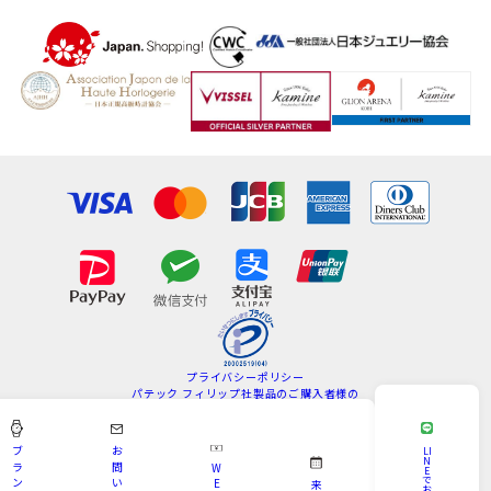
プライバシーポリシー
パテック フィリップ社製品のご購入者様の
情報の取扱いについて
特定商取引法
サイトマップ
ブ
お
LI
N
ラ
問
W
E
Copyright © KAMINE All Rights Reserved.
で
ン
い
E
来
お