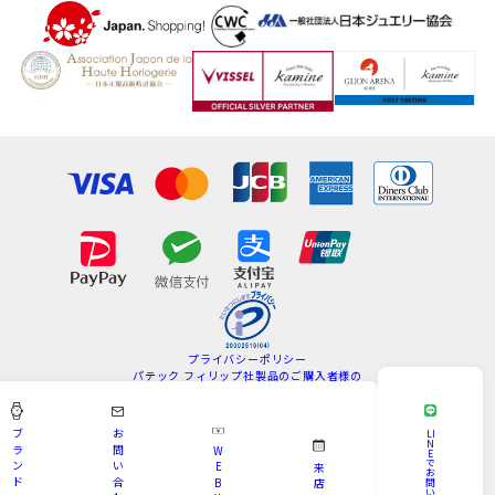
プライバシーポリシー
パテック フィリップ社製品のご購入者様の
情報の取扱いについて
特定商取引法
サイトマップ
ブ
お
LI
N
ラ
問
W
E
Copyright © KAMINE All Rights Reserved.
で
ン
い
E
来
お
ド
合
B
問
店
い