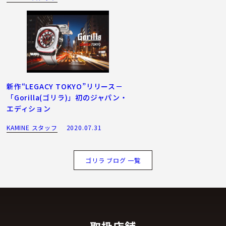
新作“LEGACY TOKYO”リリース－
「Gorilla(ゴリラ)」初のジャパン・
エディション
KAMINE スタッフ
2020.07.31
ゴリラ ブログ 一覧