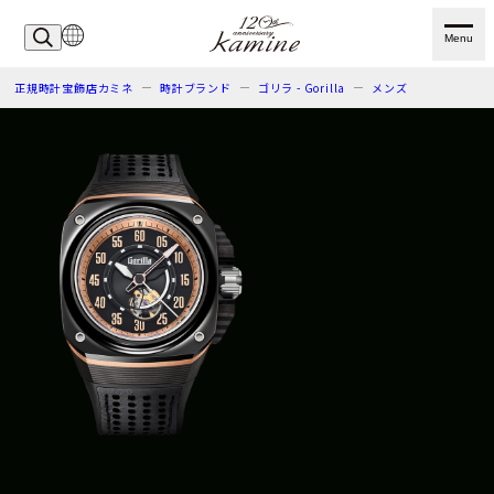
Menu
正規時計宝飾店カミネ
時計ブランド
ゴリラ - Gorilla
メンズ