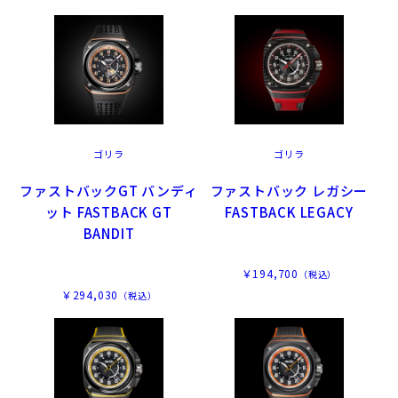
ゴリラ
ゴリラ
ファストバックGT バンディ
ファストバック レガシー
ット FASTBACK GT
FASTBACK LEGACY
BANDIT
￥194,700
（税込）
￥294,030
（税込）