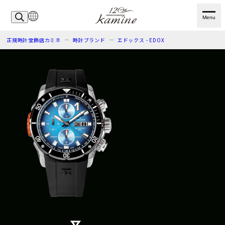
Menu
正規時計宝飾店カミネ
時計ブランド
エドックス - EDOX