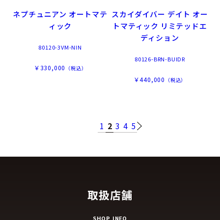
ネプチュニアン オートマテ
スカイダイバー デイト オー
ィック
トマティック リミテッドエ
ディション
80120-3VM-NIN
80126-BRN-BUIDR
￥330,000
（税込）
￥440,000
（税込）
1
2
3
4
5
取扱店舗
SHOP INFO