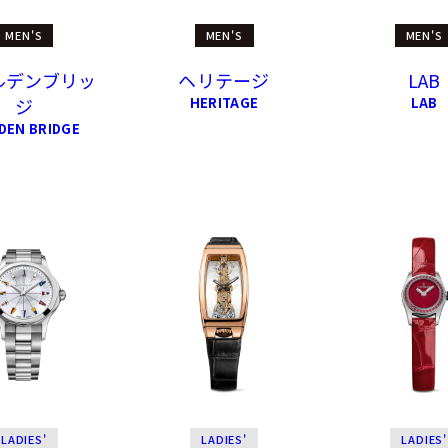
MEN'S
MEN'S
MEN'S
ルデンブリッ
ヘリテージ
LAB
ジ
HERITAGE
LAB
DEN BRIDGE
LADIES'
LADIES'
LADIES'