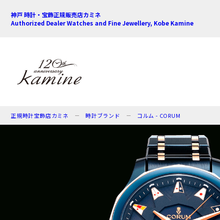
神戸 時計・宝飾正規販売店カミネ
Authorized Dealer Watches and Fine Jewellery, Kobe Kamine
正規時計宝飾店カミネ
時計ブランド
コルム - CORUM