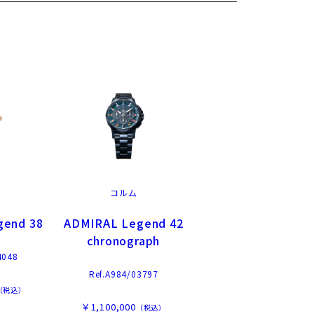
コルム
gend 38
ADMIRAL Legend 42
chronograph
4048
Ref.A984/03797
（税込）
￥1,100,000
（税込）