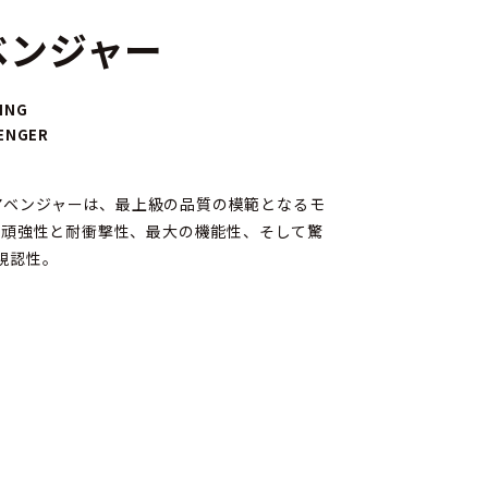
ベンジャー
ING
VENGER
アベンジャーは、最上級の品質の模範となるモ
い頑強性と耐衝撃性、最大の機能性、そして驚
視認性。