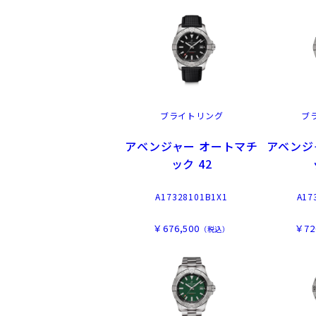
ブライトリング
ブ
アベンジャー オートマチ
アベンジ
ック 42
A17328101B1X1
A17
￥676,500
￥72
（税込）