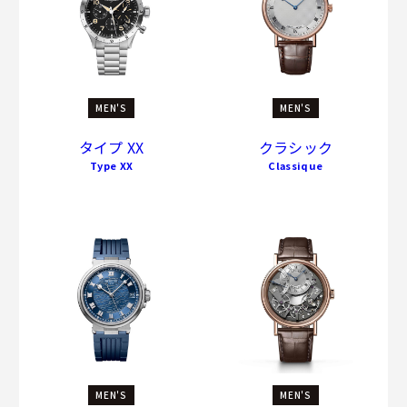
MEN'S
MEN'S
タイプ XX
クラシック
Type XX
Classique
MEN'S
MEN'S