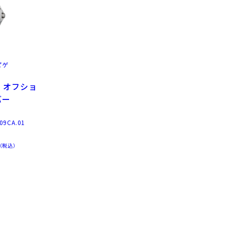
ピゲ
 オフショ
バー
09CA.01
（税込）