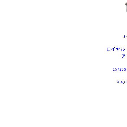
オ
ロイヤル
ア
15720S
￥4,6