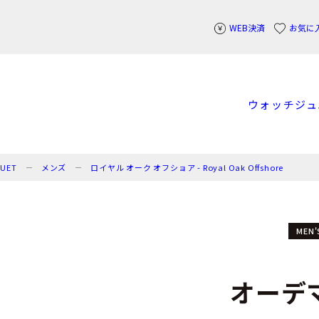
WEB決済
お気に
ウォッチ
ジュ
GUET
メンズ
ロイヤル オーク オフショア - Royal Oak Offshore
MEN'
オーデ