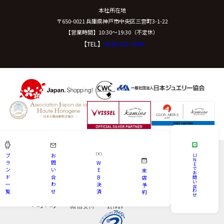
本社所在地
〒650-0021 兵庫県神戸市中央区三宮町3-1-22
【営業時間】10:30〜19:30（不定休）
【TEL】
0120-02-7039
ブ
お
LI
N
ラ
問
W
E
で
ン
い
E
来
お
ド
合
B
問
店
い
一
わ
決
予
合
わ
覧
せ
済
約
せ