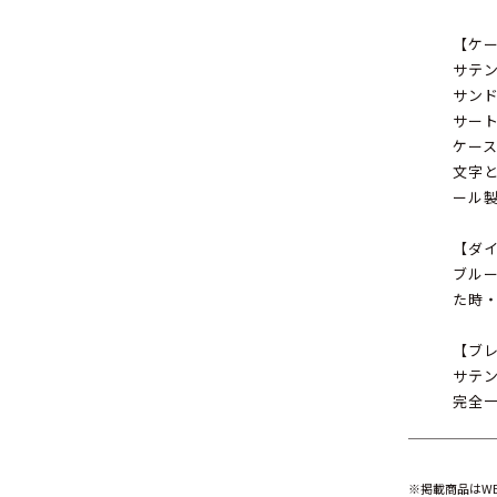
【ケ
サテ
サン
サー
ケース
文字
ール
【ダ
ブルー
た時
【ブ
サテ
完全
※掲載商品はW