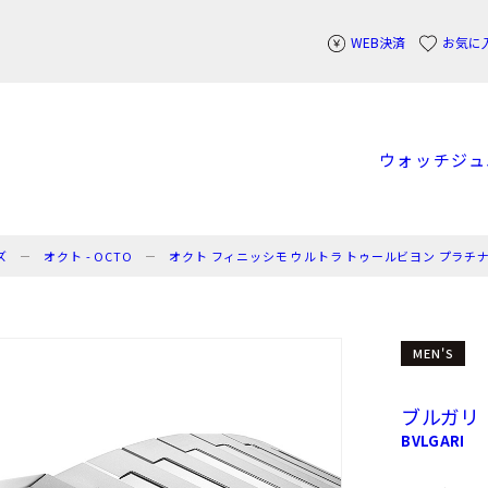
WEB決済
お気に
ウォッチ
ジュ
ズ
オクト - OCTO
オクト フィニッシモ ウルトラ トゥールビヨン プラチ
MEN'S
ブルガリ
BVLGARI