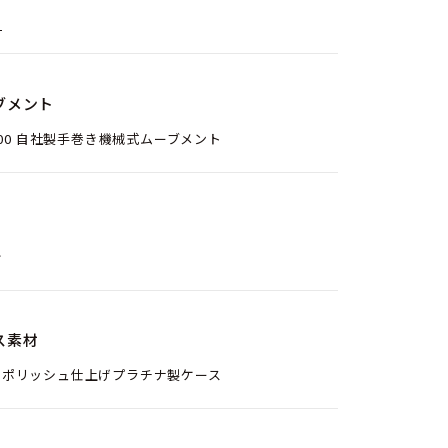
ト
ブメント
 900 自社製手巻き機械式ムーブメント
分
ス素材
ンポリッシュ仕上げプラチナ製ケース