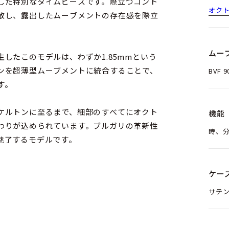
した特別なタイムピースです。際立つコント
オク
散し、露出したムーブメントの存在感を際立
ムー
したこのモデルは、わずか1.85mmという
ンを超薄型ムーブメントに統合することで、
BVF
す。
ケルトンに至るまで、細部のすべてにオクト
機能
わりが込められています。ブルガリの革新性
時、
魅了するモデルです。
ケー
サテ