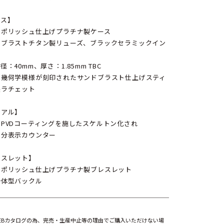
ース】
ンポリッシュ仕上げプラチナ製ケース
ドブラストチタン製リューズ、ブラックセラミックイン
ト
径：40mm、厚さ：1.85mm TBC
と幾何学模様が刻印されたサンドブラスト仕上げスティ
製ラチェット
イアル】
PVDコーティングを施したスケルトン化され
・分表示カウンター
レスレット】
ンポリッシュ仕上げプラチナ製ブレスレット
一体型バックル
EBカタログの為、完売・生産中止等の理由でご購入いただけない場