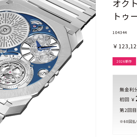
オクト
トゥ
104344
￥123,12
2026新作
無金利
初回 ￥
第2回目
※
60
回払