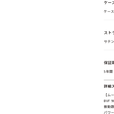
ケー
ケース
スト
サテ
保証
5年間
詳細
【ム
BVF
振動数
パワー