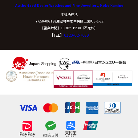
Authorized Dealer Watches and Fine Jewellery, Kobe Kamine
開示等に応ずる窓口は、下記「当社の個人情報の取扱い
本社所在地
に関する苦情、相談等の問合せ先」を参照してくださ
〒650-0021 兵庫県神戸市中央区三宮町3-1-22
い。
【営業時間】10:30〜19:30（不定休）
【TEL】
0120-02-7039
（８）本人が容易に認識できない方法による個
人情報の取得
クッキーやウェブビーコン等を用いるなどして、本人が
容易に認識できない方法による個人情報の取得は行って
おりません。
（９）個人情報の安全管理措置について
取得した個人情報については、漏洩、減失または毀損の
防止と是正、その他個人情報の安全管理のために必要か
つ適切な措置を講じます。