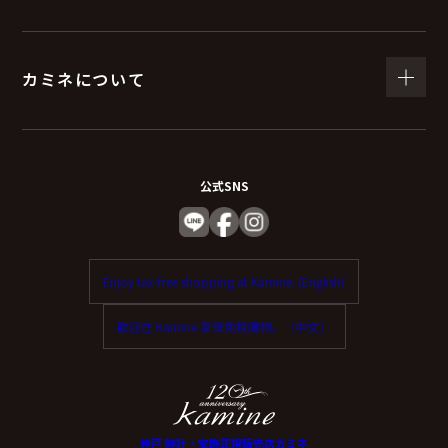
（６）個人情報を与えなかった場合に生じる結
果
カミネについて
個人情報を与えることは任意です。
個人情報に関する情報の一部をご提供いただけない場合
は、お問い合わせ内容に回答できない可能性がありま
公式SNS
す。
（７）保有個人データの開示等および問い合わ
Enjoy tax-free shopping at Kamine. (English)
せ窓口について
歡迎在 Kamine 享受免稅購物。（中文）
ご本人からの求めにより、当社が保有する保有個人デー
タに関する開示、利用目的の通知、内容の訂正・追加ま
たは削除、利用停止、消去、第三者提供の停止および第
三者提供記録の開示（以下、開示等という）に応じま
神戸 時計・宝飾正規販売店カミネ
す。