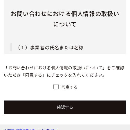
お問い合わせにおける個人情報の取扱い
について
（１）事業者の氏名または名称
株式会社カミネ
「お問い合わせにおける個人情報の取扱いについて」をご確認
いただき「同意する」にチェックを入れてください。
（２）個人情報保護管理者（若しくはその代理
人）の氏名又は職名、所属及び連絡先
同意する
個人情報保護管理者：上根 彩
電子メール：info@kamine.co.jp
電話番号：078-321-0039
正規時計宝飾店カミネ
CONTACT