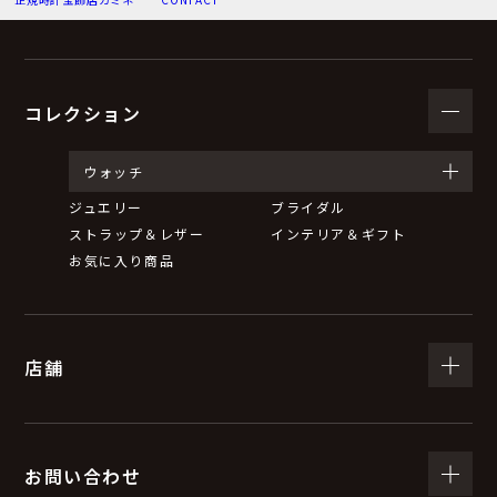
（３）個人情報の利用目的
お問い合わせいただいた内容に回答するため。
弊社からのお知らせ等の情報をお送りするため。
コレクション
（４）個人情報の第三者提供について
ウォッチ
ジュエリー
ブライダル
取得した個人情報は、法令等による場合を除いて第三者
ストラップ＆レザー
インテリア＆ギフト
に提供することはありません。
お気に入り商品
（５）個人情報の取扱いの委託について
店舗
取得した個人情報の取扱いの全部又は一部を委託するこ
とがあります。
委託する際は、弊社と同等またはそれ以上の安全管理措
置にて個人情報の取扱いを行っている企業を選定し、委
お問い合わせ
託を行います。