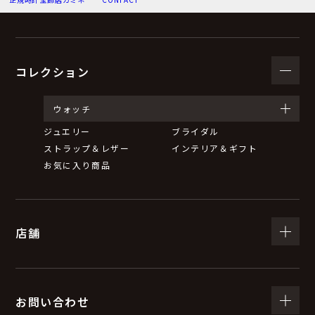
（３）個人情報の利用目的
お問い合わせいただいた内容に回答するため。
弊社からのお知らせ等の情報をお送りするため。
コレクション
（４）個人情報の第三者提供について
ウォッチ
ジュエリー
ブライダル
取得した個人情報は、法令等による場合を除いて第三者
ストラップ＆レザー
インテリア＆ギフト
に提供することはありません。
お気に入り商品
（５）個人情報の取扱いの委託について
店舗
取得した個人情報の取扱いの全部又は一部を委託するこ
とがあります。
委託する際は、弊社と同等またはそれ以上の安全管理措
置にて個人情報の取扱いを行っている企業を選定し、委
お問い合わせ
託を行います。