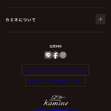
（６）個人情報を与えなかった場合に生じる結
果
カミネについて
個人情報を与えることは任意です。
個人情報に関する情報の一部をご提供いただけない場合
は、お問い合わせ内容に回答できない可能性がありま
公式SNS
す。
（７）保有個人データの開示等および問い合わ
Enjoy tax-free shopping at Kamine. (English)
せ窓口について
歡迎在 Kamine 享受免稅購物。（中文）
ご本人からの求めにより、当社が保有する保有個人デー
タに関する開示、利用目的の通知、内容の訂正・追加ま
たは削除、利用停止、消去、第三者提供の停止および第
三者提供記録の開示（以下、開示等という）に応じま
神戸 時計・宝飾正規販売店カミネ
す。