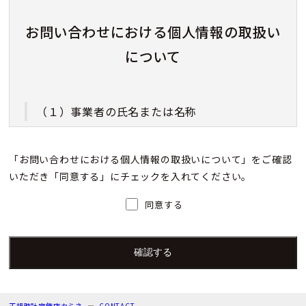
お問い合わせにおける個人情報の取扱い
について
（１）事業者の氏名または名称
株式会社カミネ
「お問い合わせにおける個人情報の取扱いについて」をご確認
いただき「同意する」にチェックを入れてください。
（２）個人情報保護管理者（若しくはその代理
人）の氏名又は職名、所属及び連絡先
同意する
個人情報保護管理者：上根 彩
電子メール：info@kamine.co.jp
電話番号：078-321-0039
正規時計宝飾店カミネ
CONTACT