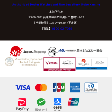
Authorized Dealer Watches and Fine Jewellery, Kobe Kamine
開示等に応ずる窓口は、下記「当社の個人情報の取扱い
本社所在地
に関する苦情、相談等の問合せ先」を参照してくださ
〒650-0021 兵庫県神戸市中央区三宮町3-1-22
い。
【営業時間】10:30〜19:30（不定休）
【TEL】
0120-02-7039
（８）本人が容易に認識できない方法による個
人情報の取得
クッキーやウェブビーコン等を用いるなどして、本人が
容易に認識できない方法による個人情報の取得は行って
おりません。
（９）個人情報の安全管理措置について
取得した個人情報については、漏洩、減失または毀損の
防止と是正、その他個人情報の安全管理のために必要か
つ適切な措置を講じます。