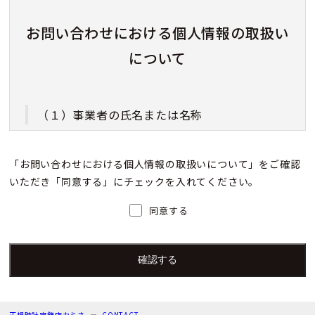
お問い合わせにおける個人情報の取扱い
について
（１）事業者の氏名または名称
株式会社カミネ
「お問い合わせにおける個人情報の取扱いについて」をご確認
いただき「同意する」にチェックを入れてください。
（２）個人情報保護管理者（若しくはその代理
人）の氏名又は職名、所属及び連絡先
同意する
個人情報保護管理者：上根 彩
電子メール：info@kamine.co.jp
電話番号：078-321-0039
正規時計宝飾店カミネ
CONTACT