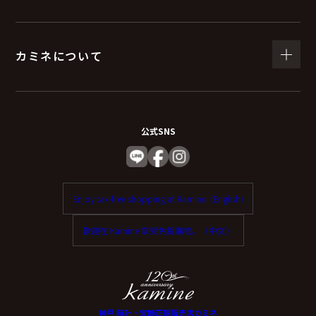
（６）個人情報を与えなかった場合に生じる結
果
カミネについて
個人情報を与えることは任意です。
個人情報に関する情報の一部をご提供いただけない場合
は、お問い合わせ内容に回答できない可能性がありま
公式SNS
す。
（７）保有個人データの開示等および問い合わ
Enjoy tax-free shopping at Kamine. (English)
せ窓口について
歡迎在 Kamine 享受免稅購物。（中文）
ご本人からの求めにより、当社が保有する保有個人デー
タに関する開示、利用目的の通知、内容の訂正・追加ま
たは削除、利用停止、消去、第三者提供の停止および第
三者提供記録の開示（以下、開示等という）に応じま
神戸 時計・宝飾正規販売店カミネ
す。