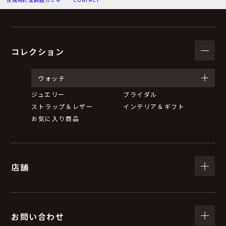
（３）個人情報の利用目的
お問い合わせいただいた内容に回答するため。
弊社からのお知らせ等の情報をお送りするため。
コレクション
（４）個人情報の第三者提供について
ウォッチ
ジュエリー
ブライダル
取得した個人情報は、法令等による場合を除いて第三者
ストラップ＆レザー
インテリア＆ギフト
に提供することはありません。
お気に入り商品
（５）個人情報の取扱いの委託について
店舗
取得した個人情報の取扱いの全部又は一部を委託するこ
とがあります。
委託する際は、弊社と同等またはそれ以上の安全管理措
置にて個人情報の取扱いを行っている企業を選定し、委
お問い合わせ
託を行います。