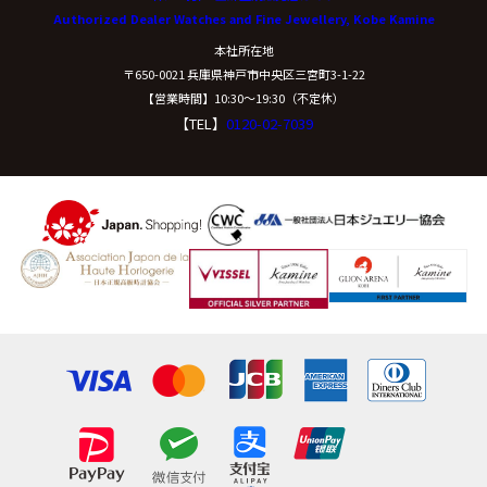
Authorized Dealer Watches and Fine Jewellery, Kobe Kamine
開示等に応ずる窓口は、下記「当社の個人情報の取扱い
本社所在地
に関する苦情、相談等の問合せ先」を参照してくださ
〒650-0021 兵庫県神戸市中央区三宮町3-1-22
い。
【営業時間】10:30〜19:30（不定休）
【TEL】
0120-02-7039
（８）本人が容易に認識できない方法による個
人情報の取得
クッキーやウェブビーコン等を用いるなどして、本人が
容易に認識できない方法による個人情報の取得は行って
おりません。
（９）個人情報の安全管理措置について
取得した個人情報については、漏洩、減失または毀損の
防止と是正、その他個人情報の安全管理のために必要か
つ適切な措置を講じます。