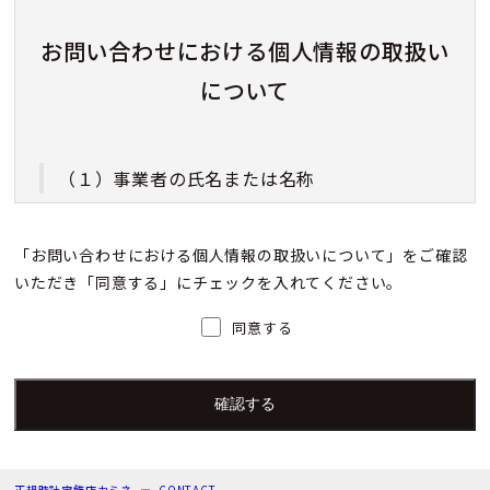
お問い合わせにおける個人情報の取扱い
について
（１）事業者の氏名または名称
株式会社カミネ
「お問い合わせにおける個人情報の取扱いについて」をご確認
いただき「同意する」にチェックを入れてください。
（２）個人情報保護管理者（若しくはその代理
人）の氏名又は職名、所属及び連絡先
同意する
個人情報保護管理者：上根 彩
電子メール：info@kamine.co.jp
電話番号：078-321-0039
正規時計宝飾店カミネ
CONTACT