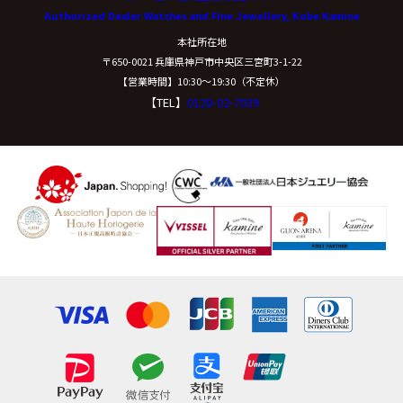
Authorized Dealer Watches and Fine Jewellery, Kobe Kamine
開示等に応ずる窓口は、下記「当社の個人情報の取扱い
本社所在地
に関する苦情、相談等の問合せ先」を参照してくださ
〒650-0021 兵庫県神戸市中央区三宮町3-1-22
い。
【営業時間】10:30〜19:30（不定休）
【TEL】
0120-02-7039
（８）本人が容易に認識できない方法による個
人情報の取得
クッキーやウェブビーコン等を用いるなどして、本人が
容易に認識できない方法による個人情報の取得は行って
おりません。
（９）個人情報の安全管理措置について
取得した個人情報については、漏洩、減失または毀損の
防止と是正、その他個人情報の安全管理のために必要か
つ適切な措置を講じます。