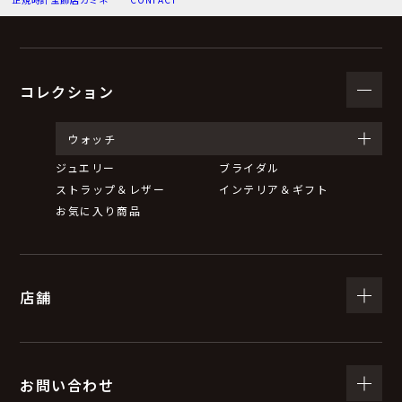
（３）個人情報の利用目的
お問い合わせいただいた内容に回答するため。
弊社からのお知らせ等の情報をお送りするため。
コレクション
（４）個人情報の第三者提供について
ウォッチ
ジュエリー
ブライダル
取得した個人情報は、法令等による場合を除いて第三者
ストラップ＆レザー
インテリア＆ギフト
に提供することはありません。
お気に入り商品
（５）個人情報の取扱いの委託について
店舗
取得した個人情報の取扱いの全部又は一部を委託するこ
とがあります。
委託する際は、弊社と同等またはそれ以上の安全管理措
置にて個人情報の取扱いを行っている企業を選定し、委
お問い合わせ
託を行います。