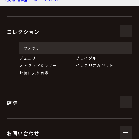
（３）個人情報の利用目的
お問い合わせいただいた内容に回答するため。
弊社からのお知らせ等の情報をお送りするため。
コレクション
（４）個人情報の第三者提供について
ウォッチ
ジュエリー
ブライダル
取得した個人情報は、法令等による場合を除いて第三者
ストラップ＆レザー
インテリア＆ギフト
に提供することはありません。
お気に入り商品
（５）個人情報の取扱いの委託について
店舗
取得した個人情報の取扱いの全部又は一部を委託するこ
とがあります。
委託する際は、弊社と同等またはそれ以上の安全管理措
置にて個人情報の取扱いを行っている企業を選定し、委
お問い合わせ
託を行います。