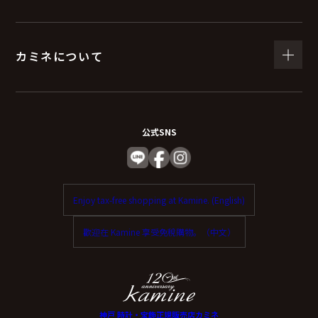
（６）個人情報を与えなかった場合に生じる結
果
カミネについて
個人情報を与えることは任意です。
個人情報に関する情報の一部をご提供いただけない場合
は、お問い合わせ内容に回答できない可能性がありま
公式SNS
す。
（７）保有個人データの開示等および問い合わ
Enjoy tax-free shopping at Kamine. (English)
せ窓口について
歡迎在 Kamine 享受免稅購物。（中文）
ご本人からの求めにより、当社が保有する保有個人デー
タに関する開示、利用目的の通知、内容の訂正・追加ま
たは削除、利用停止、消去、第三者提供の停止および第
三者提供記録の開示（以下、開示等という）に応じま
神戸 時計・宝飾正規販売店カミネ
す。