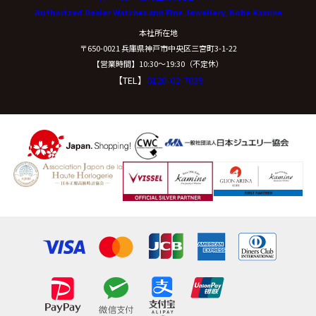
Authorized Dealer Watches and Fine Jewellery, Kobe Kamine
開示等に応ずる窓口は、下記「当社の個人情報の取扱い
本社所在地
に関する苦情、相談等の問合せ先」を参照してくださ
〒650-0021 兵庫県神戸市中央区三宮町3-1-22
い。
【営業時間】10:30〜19:30（不定休）
【TEL】
0120-02-7039
（８）本人が容易に認識できない方法による個
人情報の取得
クッキーやウェブビーコン等を用いるなどして、本人が
容易に認識できない方法による個人情報の取得は行って
おりません。
（９）個人情報の安全管理措置について
取得した個人情報については、漏洩、減失または毀損の
防止と是正、その他個人情報の安全管理のために必要か
つ適切な措置を講じます。