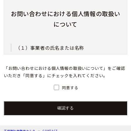
お問い合わせにおける個人情報の取扱い
について
（１）事業者の氏名または名称
株式会社カミネ
「お問い合わせにおける個人情報の取扱いについて」をご確認
いただき「同意する」にチェックを入れてください。
（２）個人情報保護管理者（若しくはその代理
人）の氏名又は職名、所属及び連絡先
同意する
個人情報保護管理者：上根 彩
電子メール：info@kamine.co.jp
電話番号：078-321-0039
正規時計宝飾店カミネ
CONTACT