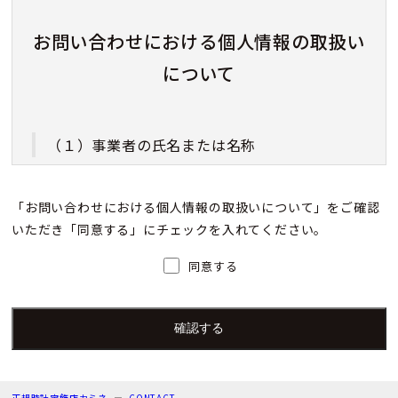
お問い合わせにおける個人情報の取扱い
について
（１）事業者の氏名または名称
株式会社カミネ
「お問い合わせにおける個人情報の取扱いについて」をご確認
いただき「同意する」にチェックを入れてください。
（２）個人情報保護管理者（若しくはその代理
人）の氏名又は職名、所属及び連絡先
同意する
個人情報保護管理者：上根 彩
電子メール：info@kamine.co.jp
電話番号：078-321-0039
正規時計宝飾店カミネ
CONTACT