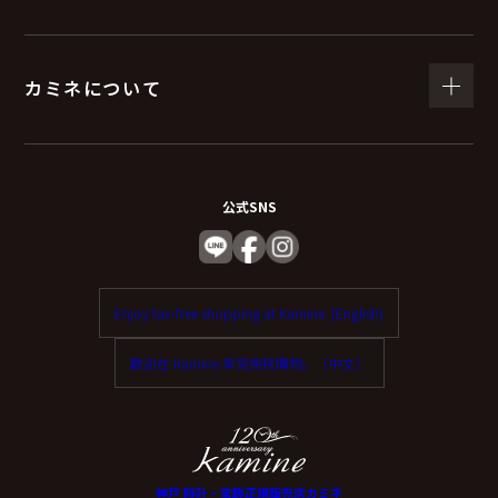
（６）個人情報を与えなかった場合に生じる結
果
カミネについて
個人情報を与えることは任意です。
個人情報に関する情報の一部をご提供いただけない場合
は、お問い合わせ内容に回答できない可能性がありま
公式SNS
す。
（７）保有個人データの開示等および問い合わ
Enjoy tax-free shopping at Kamine. (English)
せ窓口について
歡迎在 Kamine 享受免稅購物。（中文）
ご本人からの求めにより、当社が保有する保有個人デー
タに関する開示、利用目的の通知、内容の訂正・追加ま
たは削除、利用停止、消去、第三者提供の停止および第
三者提供記録の開示（以下、開示等という）に応じま
神戸 時計・宝飾正規販売店カミネ
す。