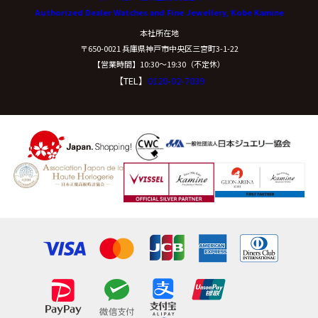
Authorized Dealer Watches and Fine Jewellery, Kobe Kamine
開示等に応ずる窓口は、下記「当社の個人情報の取扱い
本社所在地
に関する苦情、相談等の問合せ先」を参照してくださ
〒650-0021 兵庫県神戸市中央区三宮町3-1-22
い。
【営業時間】10:30〜19:30（不定休）
【TEL】
0120-02-7039
（８）本人が容易に認識できない方法による個
人情報の取得
クッキーやウェブビーコン等を用いるなどして、本人が
容易に認識できない方法による個人情報の取得は行って
おりません。
（９）個人情報の安全管理措置について
取得した個人情報については、漏洩、減失または毀損の
防止と是正、その他個人情報の安全管理のために必要か
つ適切な措置を講じます。