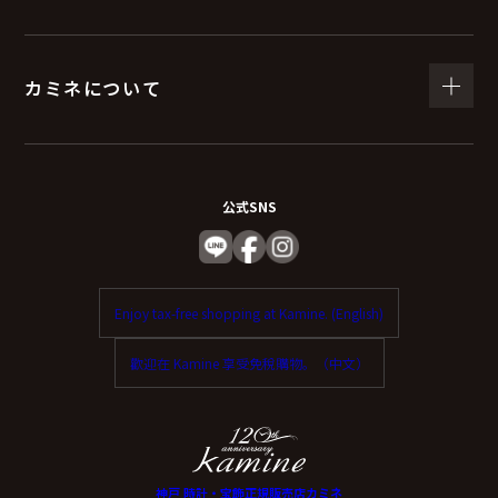
（６）個人情報を与えなかった場合に生じる結
果
カミネについて
個人情報を与えることは任意です。
個人情報に関する情報の一部をご提供いただけない場合
は、お問い合わせ内容に回答できない可能性がありま
公式SNS
す。
（７）保有個人データの開示等および問い合わ
Enjoy tax-free shopping at Kamine. (English)
せ窓口について
歡迎在 Kamine 享受免稅購物。（中文）
ご本人からの求めにより、当社が保有する保有個人デー
タに関する開示、利用目的の通知、内容の訂正・追加ま
たは削除、利用停止、消去、第三者提供の停止および第
三者提供記録の開示（以下、開示等という）に応じま
神戸 時計・宝飾正規販売店カミネ
す。