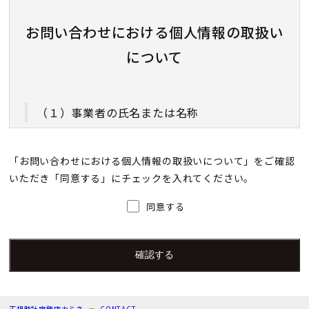
お問い合わせにおける個人情報の取扱い
について
（１）事業者の氏名または名称
株式会社カミネ
「お問い合わせにおける個人情報の取扱いについて」をご確認
いただき「同意する」にチェックを入れてください。
（２）個人情報保護管理者（若しくはその代理
人）の氏名又は職名、所属及び連絡先
同意する
個人情報保護管理者：上根 彩
電子メール：info@kamine.co.jp
電話番号：078-321-0039
正規時計宝飾店カミネ
CONTACT