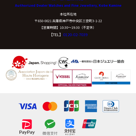
Authorized Dealer Watches and Fine Jewellery, Kobe Kamine
開示等に応ずる窓口は、下記「当社の個人情報の取扱い
本社所在地
に関する苦情、相談等の問合せ先」を参照してくださ
〒650-0021 兵庫県神戸市中央区三宮町3-1-22
い。
【営業時間】10:30〜19:30（不定休）
【TEL】
0120-02-7039
（８）本人が容易に認識できない方法による個
人情報の取得
クッキーやウェブビーコン等を用いるなどして、本人が
容易に認識できない方法による個人情報の取得は行って
おりません。
（９）個人情報の安全管理措置について
取得した個人情報については、漏洩、減失または毀損の
防止と是正、その他個人情報の安全管理のために必要か
つ適切な措置を講じます。