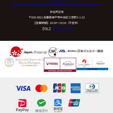
Authorized Dealer Watches and Fine Jewellery, Kobe Kamine
開示等に応ずる窓口は、下記「当社の個人情報の取扱い
本社所在地
に関する苦情、相談等の問合せ先」を参照してくださ
〒650-0021 兵庫県神戸市中央区三宮町3-1-22
い。
【営業時間】10:30〜19:30（不定休）
【TEL】
0120-02-7039
（８）本人が容易に認識できない方法による個
人情報の取得
クッキーやウェブビーコン等を用いるなどして、本人が
容易に認識できない方法による個人情報の取得は行って
おりません。
（９）個人情報の安全管理措置について
取得した個人情報については、漏洩、減失または毀損の
防止と是正、その他個人情報の安全管理のために必要か
つ適切な措置を講じます。