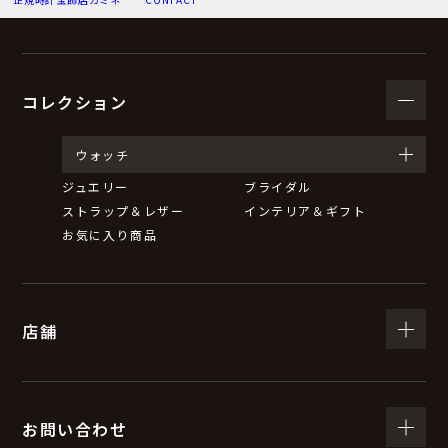
（３）個人情報の利用目的
お問い合わせいただいた内容に回答するため。
弊社からのお知らせ等の情報をお送りするため。
コレクション
（４）個人情報の第三者提供について
ウォッチ
ジュエリー
ブライダル
取得した個人情報は、法令等による場合を除いて第三者
ストラップ＆レザー
インテリア＆ギフト
に提供することはありません。
お気に入り商品
（５）個人情報の取扱いの委託について
店舗
取得した個人情報の取扱いの全部又は一部を委託するこ
とがあります。
委託する際は、弊社と同等またはそれ以上の安全管理措
置にて個人情報の取扱いを行っている企業を選定し、委
お問い合わせ
託を行います。