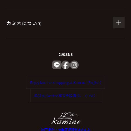
（６）個人情報を与えなかった場合に生じる結
果
カミネについて
個人情報を与えることは任意です。
個人情報に関する情報の一部をご提供いただけない場合
は、お問い合わせ内容に回答できない可能性がありま
公式SNS
す。
（７）保有個人データの開示等および問い合わ
Enjoy tax-free shopping at Kamine. (English)
せ窓口について
歡迎在 Kamine 享受免稅購物。（中文）
ご本人からの求めにより、当社が保有する保有個人デー
タに関する開示、利用目的の通知、内容の訂正・追加ま
たは削除、利用停止、消去、第三者提供の停止および第
三者提供記録の開示（以下、開示等という）に応じま
神戸 時計・宝飾正規販売店カミネ
す。