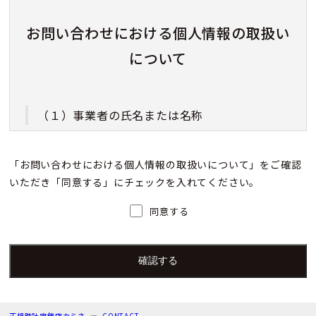
お問い合わせにおける個人情報の取扱い
について
（１）事業者の氏名または名称
株式会社カミネ
「お問い合わせにおける個人情報の取扱いについて」をご確認
いただき「同意する」にチェックを入れてください。
（２）個人情報保護管理者（若しくはその代理
人）の氏名又は職名、所属及び連絡先
同意する
個人情報保護管理者：上根 彩
電子メール：info@kamine.co.jp
電話番号：078-321-0039
正規時計宝飾店カミネ
CONTACT