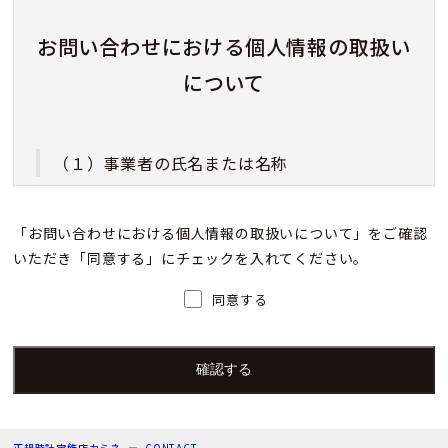
お問い合わせにおける個人情報の取扱い
について
（１）事業者の氏名または名称
株式会社カミネ
「お問い合わせにおける個人情報の取扱いについて」をご確認
いただき「同意する」にチェックを入れてください。
（２）個人情報保護管理者（若しくはその代理
人）の氏名又は職名、所属及び連絡先
同意する
個人情報保護管理者：上根 彩
電子メール：info@kamine.co.jp
電話番号：078-321-0039
正規時計宝飾店カミネ
CONTACT