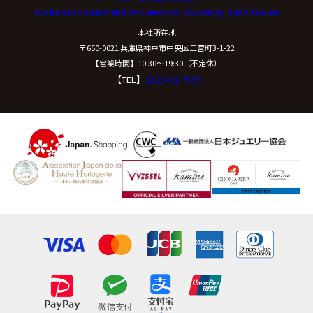
Authorized Dealer Watches and Fine Jewellery, Kobe Kamine
開示等に応ずる窓口は、下記「当社の個人情報の取扱い
本社所在地
に関する苦情、相談等の問合せ先」を参照してくださ
〒650-0021 兵庫県神戸市中央区三宮町3-1-22
い。
【営業時間】10:30〜19:30（不定休）
【TEL】
0120-02-7039
（８）本人が容易に認識できない方法による個
人情報の取得
クッキーやウェブビーコン等を用いるなどして、本人が
容易に認識できない方法による個人情報の取得は行って
おりません。
（９）個人情報の安全管理措置について
取得した個人情報については、漏洩、減失または毀損の
防止と是正、その他個人情報の安全管理のために必要か
つ適切な措置を講じます。