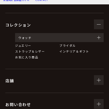
（３）個人情報の利用目的
お問い合わせいただいた内容に回答するため。
弊社からのお知らせ等の情報をお送りするため。
コレクション
（４）個人情報の第三者提供について
ウォッチ
ジュエリー
ブライダル
取得した個人情報は、法令等による場合を除いて第三者
ストラップ＆レザー
インテリア＆ギフト
に提供することはありません。
お気に入り商品
（５）個人情報の取扱いの委託について
店舗
取得した個人情報の取扱いの全部又は一部を委託するこ
とがあります。
委託する際は、弊社と同等またはそれ以上の安全管理措
置にて個人情報の取扱いを行っている企業を選定し、委
お問い合わせ
託を行います。