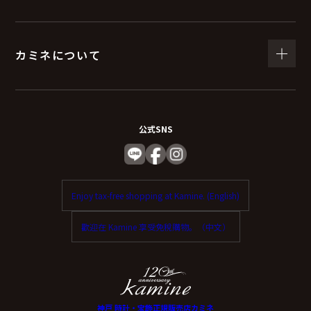
（６）個人情報を与えなかった場合に生じる結
果
カミネについて
個人情報を与えることは任意です。
個人情報に関する情報の一部をご提供いただけない場合
は、お問い合わせ内容に回答できない可能性がありま
公式SNS
す。
（７）保有個人データの開示等および問い合わ
Enjoy tax-free shopping at Kamine. (English)
せ窓口について
歡迎在 Kamine 享受免稅購物。（中文）
ご本人からの求めにより、当社が保有する保有個人デー
タに関する開示、利用目的の通知、内容の訂正・追加ま
たは削除、利用停止、消去、第三者提供の停止および第
三者提供記録の開示（以下、開示等という）に応じま
神戸 時計・宝飾正規販売店カミネ
す。